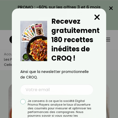
×
PROMO : -60% sur les offres 3 et 6 mois
×
avec le code CROQ60
Recevez
VOIR LA PROMO
gratuitement
180 recettes
inédites de
Accueil
Actus
Alimentation
CROQ !
Les Pâtes Aux Légumineuses Sont-Eles Plus Bénéfiques Que
Celles Au Blé ?
Ainsi que la newsletter promotionnelle
de CROQ.
Je consens à ce que la société Digital
Prisma Players analyse le taux d'ouverture
des courriels pour mesurer et optimiser les
performances des campagnes. Nous
pourrons savoir si vous ouvrez les