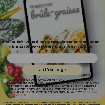
Inscrivez-vous à notre Newsletter et recevez en
CADEAU 15 recettes SPÉCIAL BRÛLE-GRAISSE !
Je télécharge
Je consens à ce que la société Digital Prisma Players analyse le taux
d'ouverture des courriels pour mesurer et optimiser les performances des
campagnes. Nous pourrons savoir si vous ouvrez les courriels, l'heure à
laquelle vous le faites ainsi que des informations sur le terminal que
vous utilisez. Pour en savoir plus sur ces traceurs, voir notre
politique de
confidentialité
.
Votre adresse email sera utilisée par Digital Prisma Playerspour vous envoyer votre newsletter contenant des
offres commerciales personnalisées. Vous pourrez vous désinscrire en utilisant le lien de désabonnement