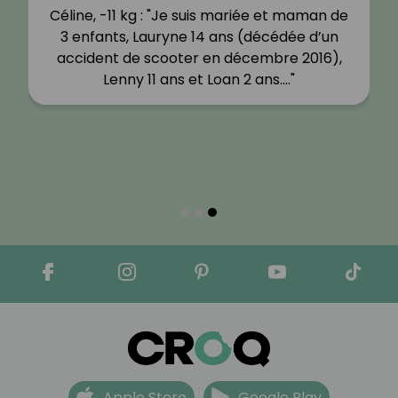
Céline C, -10 kg : "), surtout que
maintenant nous sommes loin de la
famille. Je n'ai jamais été mince, j'ai
toujours été en surpoids depuis mon…"
Apple Store
Google Play