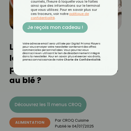
courriels, l'heure à laquelle vous le faites
ainsi que des informations sur le terminal
que vous utilisez. Pour en savoir plus sur
ces traceurs, voir notre
politique de
confidentialité
.
Je reçois mon cadeau !
Les pâtes aux
Votre adresse email sera utilisée par Digital Prisma Players
pour vous envoyer votre newsletter contenant des offres
commerciales personnalisées. Vous pourrez vous
désinscrire en utilisant le lien de désabonnement intégré
légumineuses sont-eles
dans la newsletter. Pour en savoir plus et exercer vos droits,
prenez connaissance de notre
Charte de Confidentialité
.
plus bénéfiques que celles
au blé ?
Découvrez les 11 menus CROQ
Par
CROQ Cuisine
ALIMENTATION
Publié le
04/07/2025