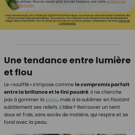
vous utilisez. Pour en savoir plus sur ces traceurs, voir notre
politique de
confidentialité
.
Votre adresse email sera utilisée par Digital Prisma Playerspour vous envoyer votre newsletter contenant des
offres commerciales personnalisées. Vous pourrez vous désinscrire en utilisant le lien de désabonnement
intégré dans la newsletter. Pour en savoir plus et exercer vos droits, prenez connaissance de notre
Charte de
Confidentialité.
Une tendance entre lumière
et flou
Le « soufflé » s’impose comme
le compromis parfait
entre la brillance et le fini poudré
. Il ne cherche
pas à gommer la
peau
, mais à la sublimer en floutant
subtilement ses reliefs. L’idée ? Retrouver un teint
doux et frais, sans excès de matière, qui respire et se
fond avec la peau.