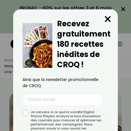
×
PROMO : -60% sur les offres 3 et 6 mois
×
avec le code CROQ60
Recevez
VOIR LA PROMO
gratuitement
180 recettes
inédites de
Accueil
Actus
Beauté
CROQ !
Maquillage Soufflé : La Tendance Cocooning De L’hiver Pour
Une Peau Douce Et Aérienne
Ainsi que la newsletter promotionnelle
de CROQ.
Je consens à ce que la société Digital
Prisma Players analyse le taux d'ouverture
des courriels pour mesurer et optimiser les
performances des campagnes. Nous
pourrons savoir si vous ouvrez les