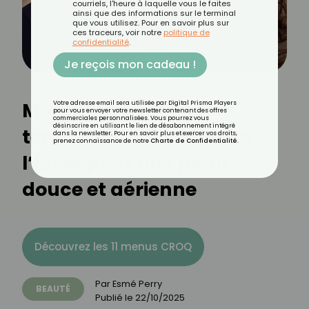
courriels, l'heure à laquelle vous le faites
ainsi que des informations sur le terminal
que vous utilisez. Pour en savoir plus sur
ces traceurs, voir notre
politique de
confidentialité
.
Je reçois mon cadeau !
Maquillage soufflé : la
Votre adresse email sera utilisée par Digital Prisma Players
pour vous envoyer votre newsletter contenant des offres
commerciales personnalisées. Vous pourrez vous
désinscrire en utilisant le lien de désabonnement intégré
tendance cocooning de
dans la newsletter. Pour en savoir plus et exercer vos droits,
prenez connaissance de notre
Charte de Confidentialité
.
l’hiver pour une peau
douce et aérienne
Découvrez les 11 menus CROQ
Par
Esmé Perry
BEAUTÉ
Publié le
22/10/2025