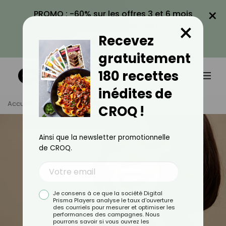
×
PROMO : -60% sur les offres 3 et 6 mois
×
avec le code CROQ60
Recevez
VOIR LA PROMO
gratuitement
180 recettes
inédites de
Accueil
Tag
Maquillage
CROQ !
Ainsi que la newsletter promotionnelle
de CROQ.
Je consens à ce que la société Digital
Prisma Players analyse le taux d'ouverture
des courriels pour mesurer et optimiser les
performances des campagnes. Nous
pourrons savoir si vous ouvrez les