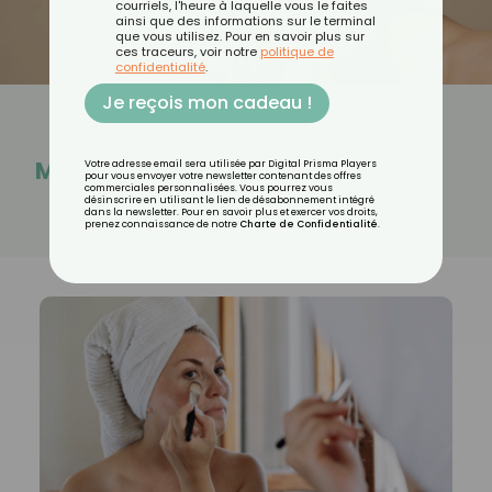
courriels, l'heure à laquelle vous le faites
ainsi que des informations sur le terminal
que vous utilisez. Pour en savoir plus sur
ces traceurs, voir notre
politique de
confidentialité
.
Je reçois mon cadeau !
Maquillage
Votre adresse email sera utilisée par Digital Prisma Players
pour vous envoyer votre newsletter contenant des offres
commerciales personnalisées. Vous pourrez vous
désinscrire en utilisant le lien de désabonnement intégré
dans la newsletter. Pour en savoir plus et exercer vos droits,
prenez connaissance de notre
Charte de Confidentialité
.