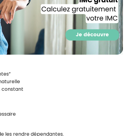
CROQ.
Je consens à ce que la société Digi
Prisma Players analyse le taux d'ou
des courriels pour mesurer et optim
performances des campagnes. No
pourrons savoir si vous ouvrez les co
l'heure à laquelle vous le faites ains
des informations sur le terminal qu
utilisez. Pour en savoir plus sur ces 
ntes”
voir notre
politique de confidentialit
naturelle
Je reçois mon cadeau !
n constant
Votre adresse email sera utilisée par Digital Prisma Playe
envoyer votre newsletter contenant des offres commercial
essaire
personnalisées. Vous pourrez vous désinscrire en utilisan
désabonnement intégré dans la newsletter. Pour en savoi
exercer vos droits, prenez connaissance de notre
Charte 
Confidentialité
.
s de les rendre dépendantes.