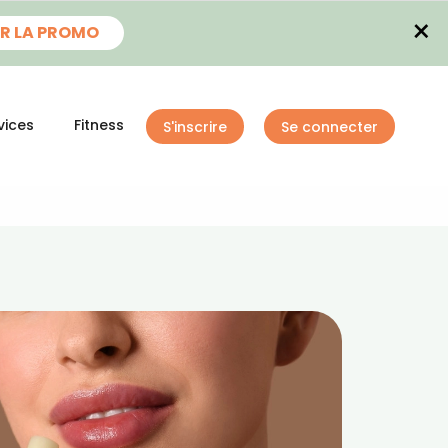
×
R LA PROMO
vices
Fitness
S'inscrire
Se connecter