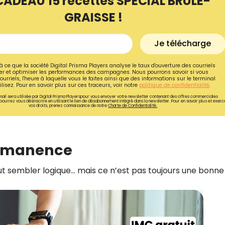
CADEAU 15 recettes SPÉCIAL BRÛLE-
GRAISSE !
Je télécharge
à ce que la société Digital Prisma Players analyse le taux d'ouverture des courriels
r et optimiser les performances des campagnes. Nous pourrons savoir si vous
ourriels, l'heure à laquelle vous le faites ainsi que des informations sur le terminal
lisez. Pour en savoir plus sur ces traceurs, voir notre
politique de confidentialité
.
ail sera utilisée par Digital Prisma Playerspour vous envoyer votre newsletter contenant des offres commerciales
pourrez vous désinscrire en utilisant le lien de désabonnement intégré dans la newsletter. Pour en savoir plus et exerc
vos droits, prenez connaissance de notre
Charte de Confidentialité.
permanence
Recevez gratuitemen
t sembler logique… mais ce n’est pas toujours une bonne 
recettes inédites de
!
Ainsi que la newsletter promotio