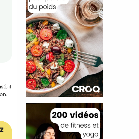
é, il
on.
z