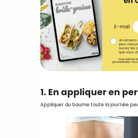
en 
E-mail
Je consens 
pour mesure
ouvrez les c
que vous uti
Votre adresse em
personnalisées. Vous 
1. En appliquer en 
Appliquer du baume toute la journée peu