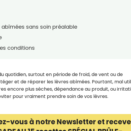
jà abîmées sans soin préalable
e
es conditions
u quotidien, surtout en période de froid, de vent ou de
éger et de réparer les lèvres abîmées. Pourtant, mal utilis
èvres encore plus sèches, dépendance au produit, ou irritati
 éviter pour vraiment prendre soin de vos lèvres.
ez-vous à notre Newsletter et receve