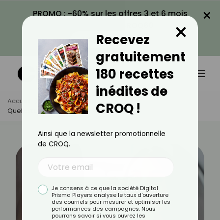
×
PROMO : -60% sur les offres 3 et 6 mois
×
avec le code CROQ60
Recevez
VOIR LA PROMO
gratuitement
180 recettes
inédites de
Accueil
Actus
Beauté
CROQ !
Quel Est Le Bon Ordre Pour Se Maquiller ?
Ainsi que la newsletter promotionnelle
de CROQ.
Je consens à ce que la société Digital
Prisma Players analyse le taux d'ouverture
des courriels pour mesurer et optimiser les
performances des campagnes. Nous
pourrons savoir si vous ouvrez les