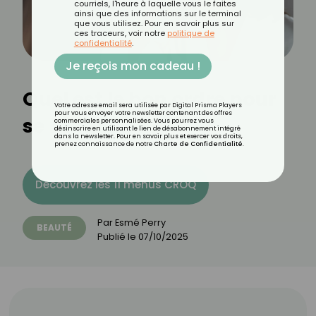
courriels, l'heure à laquelle vous le faites
ainsi que des informations sur le terminal
que vous utilisez. Pour en savoir plus sur
ces traceurs, voir notre
politique de
confidentialité
.
Je reçois mon cadeau !
Quel est le bon ordre pour
Votre adresse email sera utilisée par Digital Prisma Players
pour vous envoyer votre newsletter contenant des offres
se maquiller ?
commerciales personnalisées. Vous pourrez vous
désinscrire en utilisant le lien de désabonnement intégré
dans la newsletter. Pour en savoir plus et exercer vos droits,
prenez connaissance de notre
Charte de Confidentialité
.
Découvrez les 11 menus CROQ
Par
Esmé Perry
BEAUTÉ
Publié le
07/10/2025