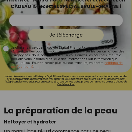
CADEAU 15 recettes SPÉCIAL BRÛLE-GRAISSE !
Je télécharge
Je consens à ce que la société Digital Prisma Players analyse le taux
d'ouverture des courriels pour mesurer et optimiser les performances des
campagnes. Nous pourrons savoir si vous ouvrez les courriels, l'heure à
laquelle vous le faites ainsi que des informations sur le terminal que
vous utilisez. Pour en savoir plus sur ces traceurs, voir notre
politique de
confidentialité
.
Votre adresse email sera utilisée par Digital Prisma Playerspour vous envoyer votre newsletter contenant des
offres commerciales personnalisées. Vous pourrez vous désinscrire en utilisant le lien de désabonnement
intégré dans la newsletter. Pour en savoir plus et exercer vos droits, prenez connaissance de notre
Charte de
Confidentialité.
La préparation de la peau
Nettoyer et hydrater
Un maquillage réussi commence par une peau