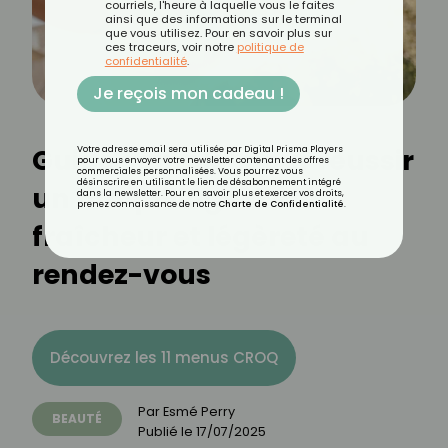
courriels, l'heure à laquelle vous le faites
ainsi que des informations sur le terminal
que vous utilisez. Pour en savoir plus sur
ces traceurs, voir notre
politique de
confidentialité
.
Je reçois mon cadeau !
Guide complet pour réussir
Votre adresse email sera utilisée par Digital Prisma Players
pour vous envoyer votre newsletter contenant des offres
commerciales personnalisées. Vous pourrez vous
désinscrire en utilisant le lien de désabonnement intégré
un maquillage d’été :
dans la newsletter. Pour en savoir plus et exercer vos droits,
prenez connaissance de notre
Charte de Confidentialité
.
fraîcheur et légèreté au
rendez-vous
Découvrez les 11 menus CROQ
Par
Esmé Perry
BEAUTÉ
Publié le
17/07/2025