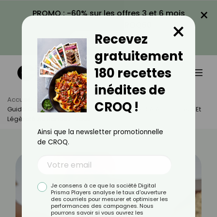
×
PROMO : -60% sur les offres 3 et 6 mois
×
avec le code CROQ60
Recevez
VOIR LA PROMO
gratuitement
180 recettes
inédites de
Accueil
Actus
Beauté
CROQ !
Guide Complet Pour Réussir Un Maquillage D’été : Fraîcheur Et
Légèreté Au Rendez-Vous
Ainsi que la newsletter promotionnelle
de CROQ.
Je consens à ce que la société Digital
Prisma Players analyse le taux d'ouverture
des courriels pour mesurer et optimiser les
performances des campagnes. Nous
pourrons savoir si vous ouvrez les