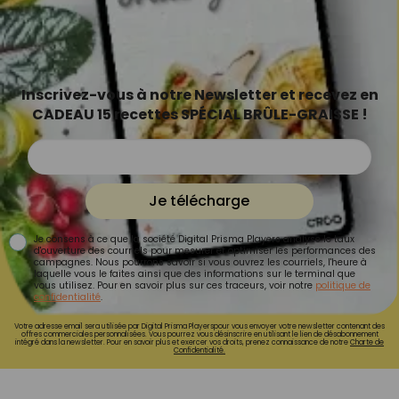
Inscrivez-vous à notre Newsletter et recevez en
CADEAU 15 recettes SPÉCIAL BRÛLE-GRAISSE !
Je télécharge
Je consens à ce que la société Digital Prisma Players analyse le taux
d'ouverture des courriels pour mesurer et optimiser les performances des
campagnes. Nous pourrons savoir si vous ouvrez les courriels, l'heure à
laquelle vous le faites ainsi que des informations sur le terminal que
vous utilisez. Pour en savoir plus sur ces traceurs, voir notre
politique de
confidentialité
.
Votre adresse email sera utilisée par Digital Prisma Playerspour vous envoyer votre newsletter contenant des
offres commerciales personnalisées. Vous pourrez vous désinscrire en utilisant le lien de désabonnement
intégré dans la newsletter. Pour en savoir plus et exercer vos droits, prenez connaissance de notre
Charte de
Confidentialité.