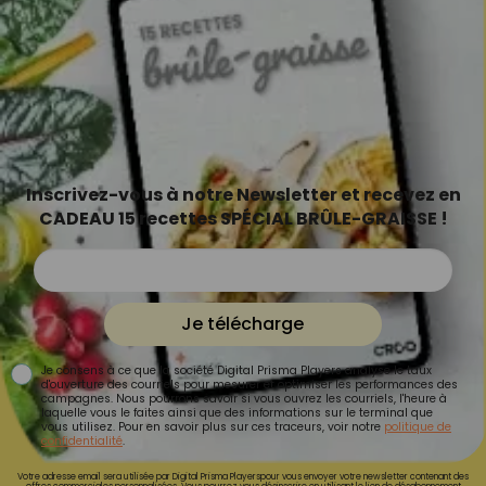
Inscrivez-vous à notre Newsletter et recevez en
CADEAU 15 recettes SPÉCIAL BRÛLE-GRAISSE !
Je télécharge
Je consens à ce que la société Digital Prisma Players analyse le taux
d'ouverture des courriels pour mesurer et optimiser les performances des
campagnes. Nous pourrons savoir si vous ouvrez les courriels, l'heure à
laquelle vous le faites ainsi que des informations sur le terminal que
vous utilisez. Pour en savoir plus sur ces traceurs, voir notre
politique de
confidentialité
.
Votre adresse email sera utilisée par Digital Prisma Playerspour vous envoyer votre newsletter contenant des