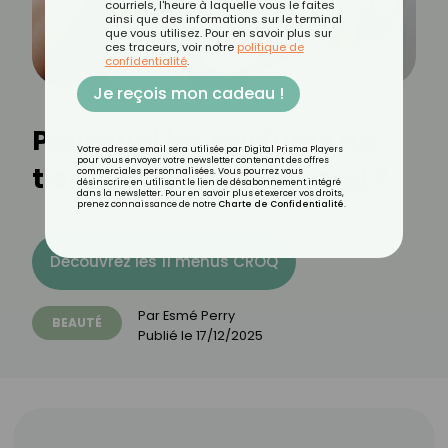
courriels, l'heure à laquelle vous le faites
ainsi que des informations sur le terminal
que vous utilisez. Pour en savoir plus sur
ces traceurs, voir notre
politique de
confidentialité
.
Je reçois mon cadeau !
Pourquoi les parfums ne
Votre adresse email sera utilisée par Digital Prisma Players
pour vous envoyer votre newsletter contenant des offres
tiennent-ils pas sur moi ?
commerciales personnalisées. Vous pourrez vous
désinscrire en utilisant le lien de désabonnement intégré
dans la newsletter. Pour en savoir plus et exercer vos droits,
prenez connaissance de notre
Charte de Confidentialité
.
Découvrez les 11 menus CROQ
Par
Esmé Perry
BEAUTÉ
Publié le
17/12/2025