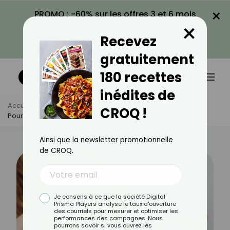
×
PROMO : -60% sur les offres 3 et 6 mois
×
avec le code CROQ60
Recevez
VOIR LA PROMO
gratuitement
180 recettes
inédites de
Accueil
Actus
Beauté
CROQ !
Pourquoi Les Parfums Ne Tiennent-Ils Pas Sur Moi ?
Ainsi que la newsletter promotionnelle
de CROQ.
Je consens à ce que la société Digital
Prisma Players analyse le taux d'ouverture
des courriels pour mesurer et optimiser les
performances des campagnes. Nous
pourrons savoir si vous ouvrez les