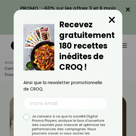
×
PROMO : -60% sur les offres 3 et 6 mois
×
avec le code CROQ60
Recevez
VOIR LA PROMO
gratuitement
180 recettes
inédites de
Accueil
Actus
Bien-Être
CROQ !
Comment Bien Choisir Son Parfum : Guide Complet Pour
Trouver La Fragrance Parfaite
Ainsi que la newsletter promotionnelle
de CROQ.
Je consens à ce que la société Digital
Prisma Players analyse le taux d'ouverture
des courriels pour mesurer et optimiser les
performances des campagnes. Nous
pourrons savoir si vous ouvrez les