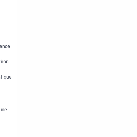
uence
iron
nt que
 une