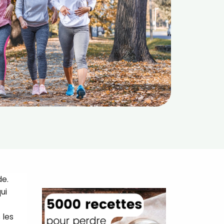
de.
ui
 les