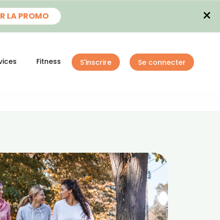
×
R LA PROMO
vices
Fitness
S'inscrire
Se connecter