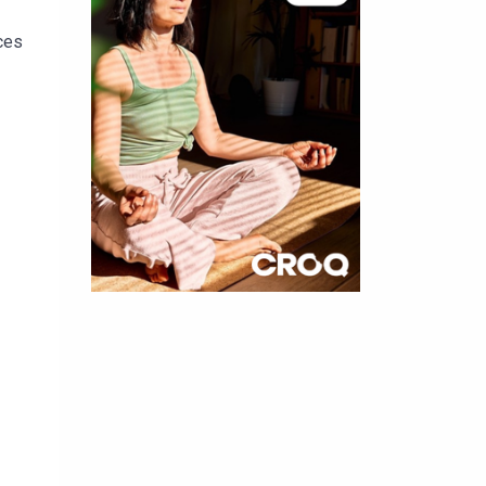
ces
×
t 180
 CROQ
nnelle de