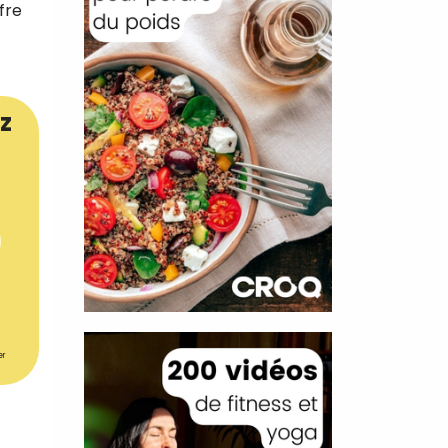
fre
z
er