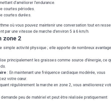
mettant d'améliorer l'endurance.
CROQ.
 de courtes périodes.
de courtes durées.
ythme où vous pouvez maintenir une conversation tout en resse
Je consens à ce que la société Digi
nt par une vitesse de marche d'environ 5 à 6 km/h.
Prisma Players analyse le taux d'ou
des courriels pour mesurer et optim
n zone 2
performances des campagnes. No
pourrons savoir si vous ouvrez les co
e simple activité physique ; elle apporte de nombreux avantag
l'heure à laquelle vous le faites ains
des informations sur le terminal qu
utilisez. Pour en savoir plus sur ces 
lise principalement les graisses comme source d'énergie, ce q
voir notre
politique de confidentialit
ids.
Je reçois mon cadeau !
aire
: En maintenant une fréquence cardiaque modérée, vous
rcez votre cœur.
iquant régulièrement la marche en zone 2, vous améliorerez vot
Votre adresse email sera utilisée par Digital Prisma Playe
envoyer votre newsletter contenant des offres commercial
personnalisées. Vous pourrez vous désinscrire en utilisan
désabonnement intégré dans la newsletter. Pour en savoi
ui demande peu de matériel et peut être réalisée pratiquement
exercer vos droits, prenez connaissance de notre
Charte 
Confidentialité
.