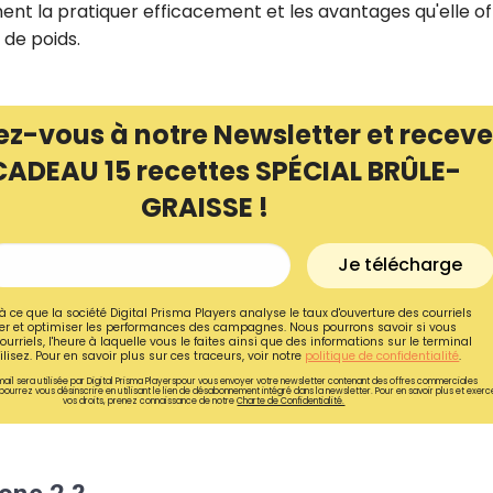
nt la pratiquer efficacement et les avantages qu'elle of
de poids.
ez-vous à notre Newsletter et receve
CADEAU 15 recettes SPÉCIAL BRÛLE-
GRAISSE !
Je télécharge
à ce que la société Digital Prisma Players analyse le taux d'ouverture des courriels
r et optimiser les performances des campagnes. Nous pourrons savoir si vous
ourriels, l'heure à laquelle vous le faites ainsi que des informations sur le terminal
lisez. Pour en savoir plus sur ces traceurs, voir notre
politique de confidentialité
.
ail sera utilisée par Digital Prisma Playerspour vous envoyer votre newsletter contenant des offres commerciales
pourrez vous désinscrire en utilisant le lien de désabonnement intégré dans la newsletter. Pour en savoir plus et exerc
vos droits, prenez connaissance de notre
Charte de Confidentialité.