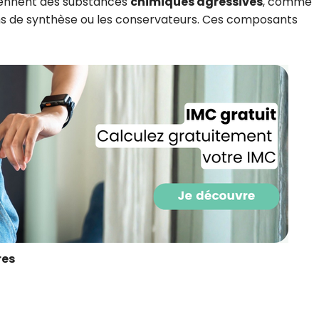
iennent des substances
chimiques agressives
, comme
CROQ.
ums de synthèse ou les conservateurs. Ces composants
Je consens à ce que la société Digi
Prisma Players analyse le taux d'ou
des courriels pour mesurer et optim
performances des campagnes. No
pourrons savoir si vous ouvrez les co
l'heure à laquelle vous le faites ains
des informations sur le terminal qu
utilisez. Pour en savoir plus sur ces 
voir notre
politique de confidentialit
Je reçois mon cadeau !
Votre adresse email sera utilisée par Digital Prisma Playe
res
envoyer votre newsletter contenant des offres commercial
personnalisées. Vous pourrez vous désinscrire en utilisan
désabonnement intégré dans la newsletter. Pour en savoi
exercer vos droits, prenez connaissance de notre
Charte 
Confidentialité
.