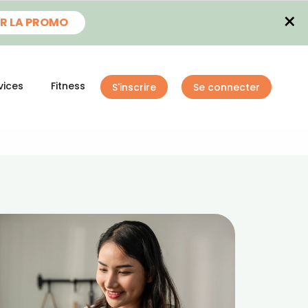
×
R LA PROMO
vices
Fitness
S'inscrire
Se connecter