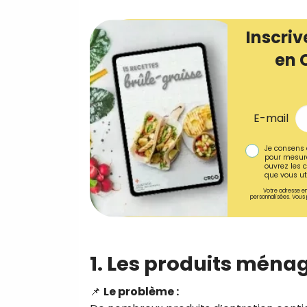
Inscriv
en 
E-mail
Je consens 
pour mesure
ouvrez les c
que vous uti
Votre adresse em
personnalisées. Vous 
1. Les produits ménag
📌
Le problème :