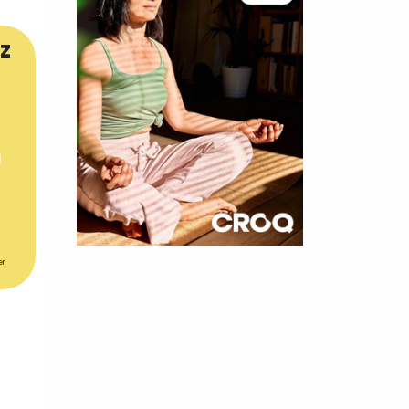
z
×
er
t 180
 CROQ
nnelle de