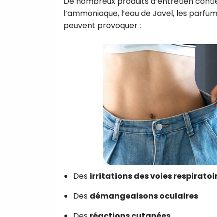
De nombreux produits d’entretien cont
l’ammoniaque, l’eau de Javel, les parf
peuvent provoquer :
Des
irritations des voies respiratoi
Des
démangeaisons oculaires
Des
réactions cutanées