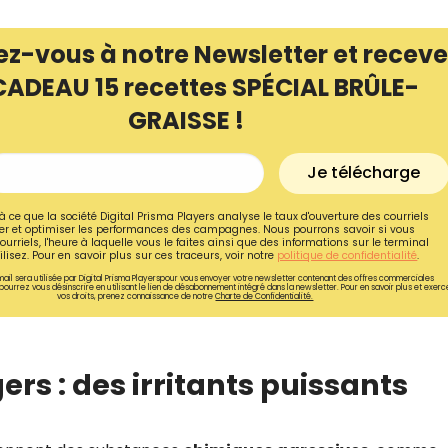
ez-vous à notre Newsletter et receve
CADEAU 15 recettes SPÉCIAL BRÛLE-
GRAISSE !
Je télécharge
à ce que la société Digital Prisma Players analyse le taux d'ouverture des courriels
r et optimiser les performances des campagnes. Nous pourrons savoir si vous
ourriels, l'heure à laquelle vous le faites ainsi que des informations sur le terminal
lisez. Pour en savoir plus sur ces traceurs, voir notre
politique de confidentialité
.
ail sera utilisée par Digital Prisma Playerspour vous envoyer votre newsletter contenant des offres commerciales
pourrez vous désinscrire en utilisant le lien de désabonnement intégré dans la newsletter. Pour en savoir plus et exerc
vos droits, prenez connaissance de notre
Charte de Confidentialité.
Recevez gratuitemen
recettes inédites de
ers : des irritants puissants
!
Ainsi que la newsletter promotio