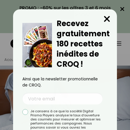
×
PROMO : -60% sur les offres 3 et 6 mois
×
avec le code CROQ60
Recevez
VOIR LA PROMO
gratuitement
180 recettes
inédites de
Accueil
Tag
Allergie
CROQ !
Ainsi que la newsletter promotionnelle
de CROQ.
Je consens à ce que la société Digital
Prisma Players analyse le taux d'ouverture
des courriels pour mesurer et optimiser les
performances des campagnes. Nous
pourrons savoir si vous ouvrez les