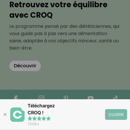
Retrouvez votre équilibre
avec CROQ
Le programme pensé par des diététiciennes, qui
vous guide pas à pas vers une alimentation
saine, adaptée à vos objectifs minceur, santé ou
bien-être
Découvrir
Téléchargez
CROQ !
✕
OUVRIR
100k+