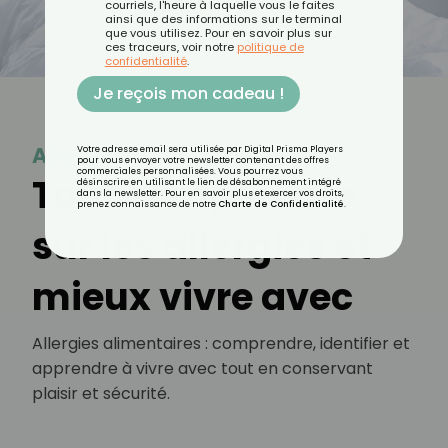
courriels, l'heure à laquelle vous le faites
ainsi que des informations sur le terminal
que vous utilisez. Pour en savoir plus sur
ces traceurs, voir notre
politique de
confidentialité
.
Je reçois mon cadeau !
Allergie
Votre adresse email sera utilisée par Digital Prisma Players
pour vous envoyer votre newsletter contenant des offres
commerciales personnalisées. Vous pourrez vous
Tout comprendre
désinscrire en utilisant le lien de désabonnement intégré
dans la newsletter. Pour en savoir plus et exercer vos droits,
prenez connaissance de notre
Charte de Confidentialité
.
sur les allergies et
mieux vivre avec
Allergies alimentaires : comprendre, identifier et
apprendre à vivre avec tout en conservant
plaisir et sécurité.