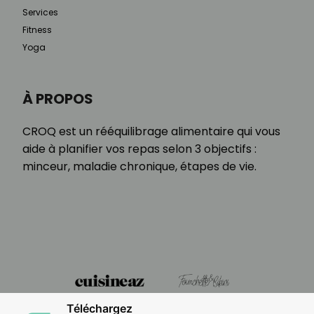
Services
Fitness
Yoga
À PROPOS
CROQ est un rééquilibrage alimentaire qui vous
aide à planifier vos repas selon 3 objectifs :
minceur, maladie chronique, étapes de vie.
Téléchargez