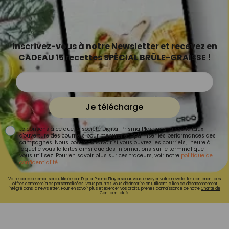
Inscrivez-vous à notre Newsletter et recevez en
CADEAU 15 recettes SPÉCIAL BRÛLE-GRAISSE !
Je télécharge
Je consens à ce que la société Digital Prisma Players analyse le taux
d'ouverture des courriels pour mesurer et optimiser les performances des
campagnes. Nous pourrons savoir si vous ouvrez les courriels, l'heure à
laquelle vous le faites ainsi que des informations sur le terminal que
vous utilisez. Pour en savoir plus sur ces traceurs, voir notre
politique de
confidentialité
.
Votre adresse email sera utilisée par Digital Prisma Playerspour vous envoyer votre newsletter contenant des
offres commerciales personnalisées. Vous pourrez vous désinscrire en utilisant le lien de désabonnement
intégré dans la newsletter. Pour en savoir plus et exercer vos droits, prenez connaissance de notre
Charte de
Confidentialité.