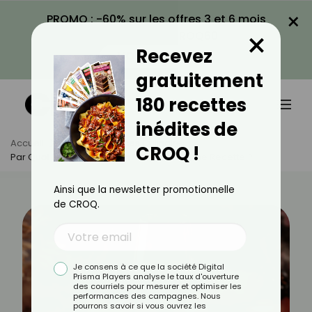
×
PROMO : -60% sur les offres 3 et 6 mois
×
avec le code CROQ60
Recevez
VOIR LA PROMO
gratuitement
180 recettes
inédites de
Accueil
Actus
Astuces Culinaires
CROQ !
Par Quoi Remplacer Le Vin Rouge Dans Une Recette ?
Ainsi que la newsletter promotionnelle
de CROQ.
Je consens à ce que la société Digital
Prisma Players analyse le taux d'ouverture
des courriels pour mesurer et optimiser les
performances des campagnes. Nous
pourrons savoir si vous ouvrez les