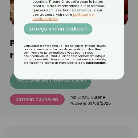
courriels, l'heure à laquelle vous le faites
ainsi que des informations sur le terminal
que vous utilisez. Pour en savoir plus sur
ces traceurs, voir notre
politique de
confidentialité
.
Je reçois mon cadeau !
Par quoi remplacer le vin
Votre adresse email sera utilisée par Digital Prisma Players
pour vous envoyer votre newsletter contenant des offres
rouge dans une recette ?
commerciales personnalisées. Vous pourrez vous
désinscrire en utilisant le lien de désabonnement intégré
dans la newsletter. Pour en savoir plus et exercer vos droits,
prenez connaissance de notre
Charte de Confidentialité
.
Découvrez les 11 menus CROQ
Par
CROQ Cuisine
ASTUCES CULINAIRES
Publié le
03/06/2025