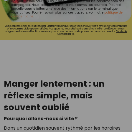
d'ouverture des courriels pour mesurer et optimiser les performances des
campagnes. Nous pourrons savoir si vous ouvrez les courriels, l'heure à
laquelle vous le faites ainsi que des informations sur le terminal que
vous utilisez. Pour en savoir plus sur ces traceurs, voir notre
politique de
confidentialité
.
Votre adresse email sera utilisée par Digital Prisma Playerspour vous envoyer votre newsletter contenant des
offres commerciales personnalisées. Vous pourrez vous désinscrire en utilisant le lien de désabonnement
intégré dans la newsletter. Pour en savoir plus et exercer vos droits, prenez connaissance de notre
Charte de
Confidentialité.
Manger lentement : un
réflexe simple, mais
souvent oublié
Pourquoi allons-nous si vite ?
Dans un quotidien souvent rythmé par les horaires