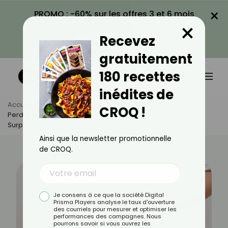
×
PROMO : -60% sur les offres 3 et 6 mois
×
avec le code CROQ60
Recevez
VOIR LA PROMO
gratuitement
180 recettes
inédites de
Accueil
Actus
Minceur
CROQ !
Perdre 9 Kg Sans Régime Ni Sport ? La Méthode Simple Qui
Surprend
Ainsi que la newsletter promotionnelle
de CROQ.
Je consens à ce que la société Digital
Prisma Players analyse le taux d'ouverture
des courriels pour mesurer et optimiser les
performances des campagnes. Nous
pourrons savoir si vous ouvrez les