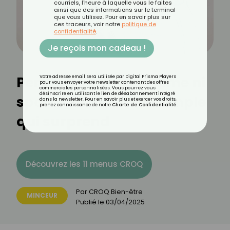
courriels, l'heure à laquelle vous le faites
ainsi que des informations sur le terminal
que vous utilisez. Pour en savoir plus sur
ces traceurs, voir notre
politique de
confidentialité
.
Je reçois mon cadeau !
Perdre 9 kg sans régime ni
Votre adresse email sera utilisée par Digital Prisma Players
pour vous envoyer votre newsletter contenant des offres
commerciales personnalisées. Vous pourrez vous
désinscrire en utilisant le lien de désabonnement intégré
sport ? La méthode simple
dans la newsletter. Pour en savoir plus et exercer vos droits,
prenez connaissance de notre
Charte de Confidentialité
.
qui surprend
Découvrez les 11 menus CROQ
Par
CROQ Bien-être
MINCEUR
Publié le
03/04/2025