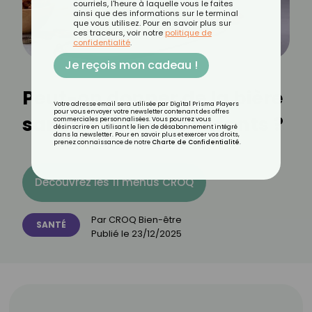
courriels, l'heure à laquelle vous le faites
ainsi que des informations sur le terminal
que vous utilisez. Pour en savoir plus sur
ces traceurs, voir notre
politique de
confidentialité
.
Je reçois mon cadeau !
Peut-on donner de la bière
Votre adresse email sera utilisée par Digital Prisma Players
pour vous envoyer votre newsletter contenant des offres
sans alcool à ses enfants ?
commerciales personnalisées. Vous pourrez vous
désinscrire en utilisant le lien de désabonnement intégré
dans la newsletter. Pour en savoir plus et exercer vos droits,
prenez connaissance de notre
Charte de Confidentialité
.
Découvrez les 11 menus CROQ
Par
CROQ Bien-être
SANTÉ
Publié le
23/12/2025