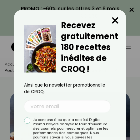
×
PROMO : -60% sur les offres 3 et 6 mois
×
avec le code CROQ60
Recevez
VOIR LA PROMO
gratuitement
180 recettes
inédites de
Accueil
Actus
Santé
CROQ !
Peut-On Donner De La Bière Sans Alcool À Ses Enfants ?
Ainsi que la newsletter promotionnelle
de CROQ.
Je consens à ce que la société Digital
Prisma Players analyse le taux d'ouverture
des courriels pour mesurer et optimiser les
performances des campagnes. Nous
pourrons savoir si vous ouvrez les