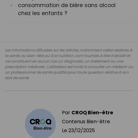
consommation de bière sans alcool
chez les enfants ?
Les informations diffusées sur les articles, notamment celles relatives à
la santé, au bien-être ou à la nutrition, sont fournies à titre indicatif et
ne constituent en aucun cas un diagnostic, un traitement ou une
prescription médicale. L'utilisateur est invité à consulter un médecin ou
un professionnel de santé qualifié pour toute question relative à son
état de santé.
Par
CROQ Bien-être
Contenus Bien-être
Le
23/12/2025