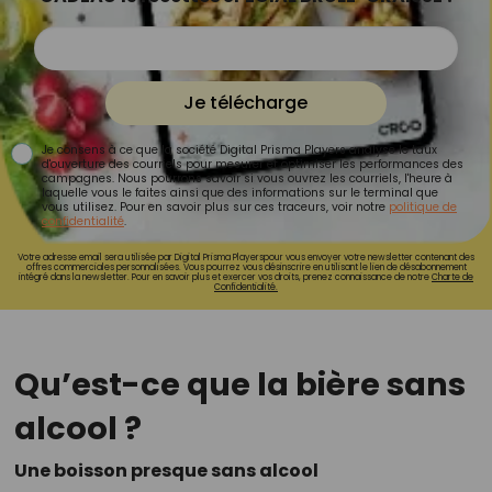
Je télécharge
Je consens à ce que la société Digital Prisma Players analyse le taux
d'ouverture des courriels pour mesurer et optimiser les performances des
campagnes. Nous pourrons savoir si vous ouvrez les courriels, l'heure à
laquelle vous le faites ainsi que des informations sur le terminal que
vous utilisez. Pour en savoir plus sur ces traceurs, voir notre
politique de
confidentialité
.
Votre adresse email sera utilisée par Digital Prisma Playerspour vous envoyer votre newsletter contenant des
offres commerciales personnalisées. Vous pourrez vous désinscrire en utilisant le lien de désabonnement
intégré dans la newsletter. Pour en savoir plus et exercer vos droits, prenez connaissance de notre
Charte de
Confidentialité.
Qu’est-ce que la bière sans
alcool ?
Une boisson presque sans alcool