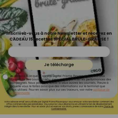
Inscrivez-vous à notre Newsletter et recevez en
CADEAU 15 recettes SPÉCIAL BRÛLE-GRAISSE !
Je télécharge
Je consens à ce que la société Digital Prisma Players analyse le taux
d'ouverture des courriels pour mesurer et optimiser les performances des
campagnes. Nous pourrons savoir si vous ouvrez les courriels, l'heure à
laquelle vous le faites ainsi que des informations sur le terminal que
vous utilisez. Pour en savoir plus sur ces traceurs, voir notre
politique de
confidentialité
.
Votre adresse email sera utilisée par Digital Prisma Playerspour vous envoyer votre newsletter contenant des
offres commerciales personnalisées. Vous pourrez vous désinscrire en utilisant le lien de désabonnement
intégré dans la newsletter. Pour en savoir plus et exercer vos droits, prenez connaissance de notre
Charte de
Confidentialité.