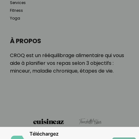
Services
Fitness
Yoga
À PROPOS
CROQ est un rééquilibrage alimentaire qui vous
aide à planifier vos repas selon 3 objectifs :
minceur, maladie chronique, étapes de vie.
Téléchargez