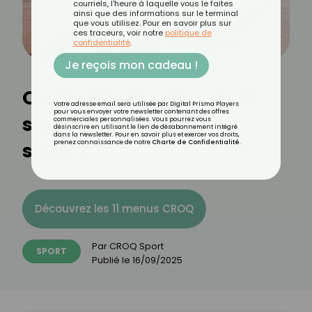
courriels, l'heure à laquelle vous le faites
ainsi que des informations sur le terminal
que vous utilisez. Pour en savoir plus sur
ces traceurs, voir notre
politique de
confidentialité
.
Je reçois mon cadeau !
Quel est le pire jour de la
Votre adresse email sera utilisée par Digital Prisma Players
pour vous envoyer votre newsletter contenant des offres
semaine pour faire du
commerciales personnalisées. Vous pourrez vous
désinscrire en utilisant le lien de désabonnement intégré
dans la newsletter. Pour en savoir plus et exercer vos droits,
sport ?
prenez connaissance de notre
Charte de Confidentialité
.
Découvrez les 11 menus CROQ
Par
CROQ Sport
SPORT
Publié le
16/09/2025