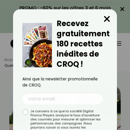
×
PROMO : -60% sur les offres 3 et 6 mois
×
avec le code CROQ60
Recevez
VOIR LA PROMO
gratuitement
180 recettes
inédites de
Accueil
Actus
Sport
CROQ !
Quel Est Le Pire Jour De La Semaine Pour Faire Du Sport ?
Ainsi que la newsletter promotionnelle
de CROQ.
Je consens à ce que la société Digital
Prisma Players analyse le taux d'ouverture
des courriels pour mesurer et optimiser les
performances des campagnes. Nous
pourrons savoir si vous ouvrez les