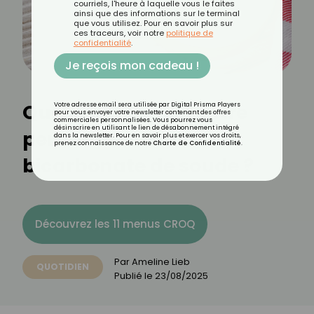
courriels, l'heure à laquelle vous le faites
ainsi que des informations sur le terminal
que vous utilisez. Pour en savoir plus sur
ces traceurs, voir notre
politique de
confidentialité
.
Je reçois mon cadeau !
Quelle différence entre
Votre adresse email sera utilisée par Digital Prisma Players
pour vous envoyer votre newsletter contenant des offres
commerciales personnalisées. Vous pourrez vous
désinscrire en utilisant le lien de désabonnement intégré
percarbonate et
dans la newsletter. Pour en savoir plus et exercer vos droits,
prenez connaissance de notre
Charte de Confidentialité
.
bicarbonate de soude ?
Découvrez les 11 menus CROQ
Par
Ameline Lieb
QUOTIDIEN
Publié le
23/08/2025