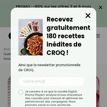
×
PROMO : -60% sur les offres 3 et 6 mois
×
avec le code CROQ60
Recevez
VOIR LA PROMO
gratuitement
180 recettes
inédites de
Accueil
Actus
Quotidien
CROQ !
Quelle Différence Entre Percarbonate Et Bicarbonate De
Soude ?
Ainsi que la newsletter promotionnelle
de CROQ.
Je consens à ce que la société Digital
Prisma Players analyse le taux d'ouverture
des courriels pour mesurer et optimiser les
performances des campagnes. Nous
pourrons savoir si vous ouvrez les