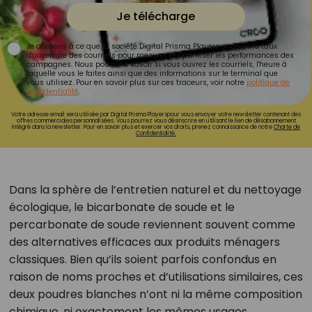
Je télécharge
Je consens à ce que la société Digital Prisma Players analyse le taux
d'ouverture des courriels pour mesurer et optimiser les performances des
campagnes. Nous pourrons savoir si vous ouvrez les courriels, l'heure à
laquelle vous le faites ainsi que des informations sur le terminal que
vous utilisez. Pour en savoir plus sur ces traceurs, voir notre
politique de
confidentialité
.
Votre adresse email sera utilisée par Digital Prisma Playerspour vous envoyer votre newsletter contenant des
offres commerciales personnalisées. Vous pourrez vous désinscrire en utilisant le lien de désabonnement
intégré dans la newsletter. Pour en savoir plus et exercer vos droits, prenez connaissance de notre
Charte de
Confidentialité.
Dans la sphère de l’entretien naturel et du nettoyage
écologique, le bicarbonate de soude et le
percarbonate de soude reviennent souvent comme
des alternatives efficaces aux produits ménagers
classiques. Bien qu’ils soient parfois confondus en
raison de noms proches et d’utilisations similaires, ces
deux poudres blanches n’ont ni la même composition
chimique, ni exactement les mêmes usages.