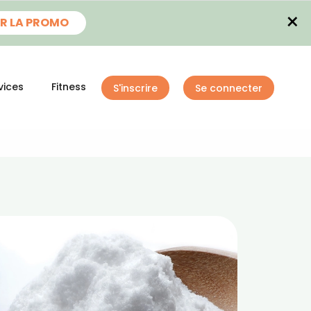
×
R LA PROMO
vices
Fitness
S'inscrire
Se connecter