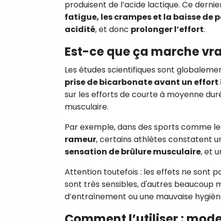
produisent de l’acide lactique. Ce dernie
fatigue, les crampes et la baisse de
acidité
, et donc
prolonger l’effort
.
Est-ce que ça marche vr
Les études scientifiques sont globalem
prise de bicarbonate avant un effort
sur les efforts de courte à moyenne durée
musculaire.
Par exemple, dans des sports comme l
rameur
, certains athlètes constatent u
sensation de brûlure musculaire
, et
Attention toutefois : les effets ne sont p
sont très sensibles, d'autres beaucoup
d’entraînement ou une mauvaise hygiène
Comment l’utiliser : mod