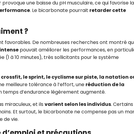
r provoque une baisse du pH musculaire, ce qui favorise la
CROQ.
 performance
. Le bicarbonate pourrait
retarder cette
aiment ?
Je consens à ce que la société Digi
Prisma Players analyse le taux d'ou
ent favorables. De nombreuses recherches ont montré qu
des courriels pour mesurer et optim
 intense
pouvait améliorer les performances, en particuli
performances des campagnes. No
pourrons savoir si vous ouvrez les co
 (1 à 10 minutes), très sollicitants pour le système
l'heure à laquelle vous le faites ains
des informations sur le terminal qu
utilisez. Pour en savoir plus sur ces 
voir notre
politique de confidentialit
e
crossfit, le sprint, le cyclisme sur piste, la natation o
ne meilleure tolérance à l’effort, une
réduction de la
Je reçois mon cadeau !
 un temps d’endurance légèrement augmenté.
as miraculeux, et ils
varient selon les individus
. Certains
Votre adresse email sera utilisée par Digital Prisma Playe
envoyer votre newsletter contenant des offres commercial
 moins. Et surtout, le bicarbonate ne compense pas un m
personnalisées. Vous pourrez vous désinscrire en utilisan
désabonnement intégré dans la newsletter. Pour en savoi
 de vie.
exercer vos droits, prenez connaissance de notre
Charte 
Confidentialité
.
e d’emploi et précautions