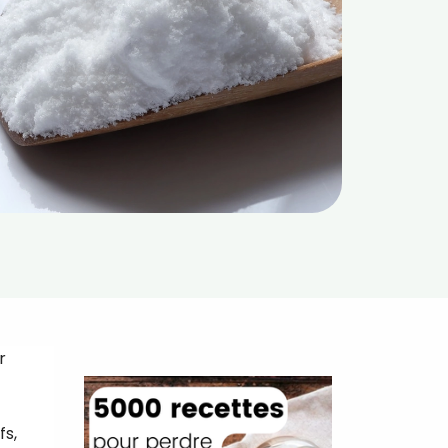
r
fs,