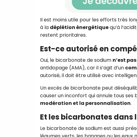
Il est moins utile pour les efforts très l
à la
déplétion énergétique
qu’à l’acidi
restent prioritaires.
Est-ce autorisé en compét
Oui, le bicarbonate de sodium
n’est pas
antidopage (AMA), car il s’agit d’un
com
autorisé, il doit être utilisé avec intellig
Un excès de bicarbonate peut déséquilibr
causer un inconfort qui annule tous ses 
modération et la personnalisation
.
Et les bicarbonates dans 
Le bicarbonate de sodium est aussi pré
légumes verts, les bananes ou les eaux m