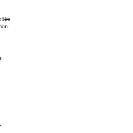
 liée
tion
e
s