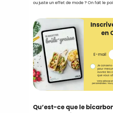
ou juste un effet de mode ? On fait le poi
Inscriv
en 
E-mail
Je consens 
pour mesure
ouvrez les c
que vous uti
Votre adresse em
personnalisées. Vous 
Qu’est-ce que le bicarbo