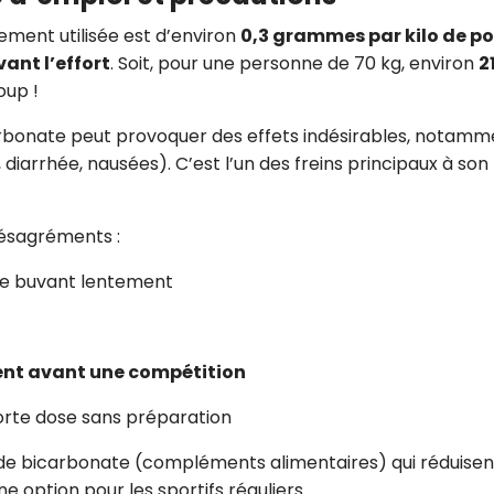
ement utilisée est d’environ
0,3 grammes par kilo de po
ant l’effort
. Soit, pour une personne de 70 kg, environ
2
oup !
icarbonate peut provoquer des effets indésirables, notam
iarrhée, nausées). C’est l’un des freins principaux à son
 désagréments :
 le buvant lentement
ment avant une compétition
orte dose sans préparation
e bicarbonate (compléments alimentaires) qui réduisent
e option pour les sportifs réguliers.