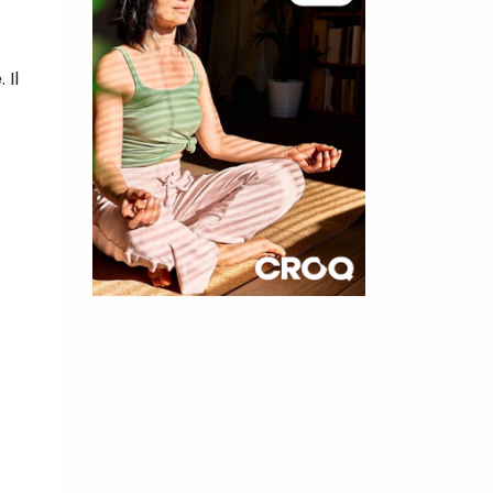
 Il
×
t 180
 CROQ
nnelle de