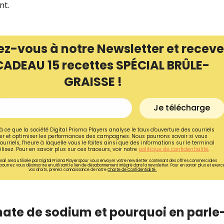
nt.
ez-vous à notre Newsletter et receve
CADEAU 15 recettes SPÉCIAL BRÛLE-
GRAISSE !
Je télécharge
à ce que la société Digital Prisma Players analyse le taux d'ouverture des courriels
r et optimiser les performances des campagnes. Nous pourrons savoir si vous
ourriels, l'heure à laquelle vous le faites ainsi que des informations sur le terminal
lisez. Pour en savoir plus sur ces traceurs, voir notre
politique de confidentialité
.
ail sera utilisée par Digital Prisma Playerspour vous envoyer votre newsletter contenant des offres commerciales
pourrez vous désinscrire en utilisant le lien de désabonnement intégré dans la newsletter. Pour en savoir plus et exerc
vos droits, prenez connaissance de notre
Charte de Confidentialité.
nate de sodium et pourquoi en parle