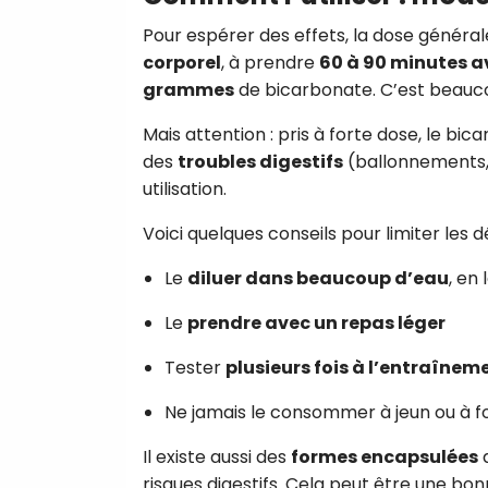
Pour espérer des effets, la dose général
corporel
, à prendre
60 à 90 minutes av
grammes
de bicarbonate. C’est beauc
Mais attention : pris à forte dose, le b
des
troubles digestifs
(ballonnements, d
utilisation.
Voici quelques conseils pour limiter les
Le
diluer dans beaucoup d’eau
, en
Le
prendre avec un repas léger
Tester
plusieurs fois à l’entraîne
Ne jamais le consommer à jeun ou à f
Il existe aussi des
formes encapsulées
d
risques digestifs. Cela peut être une bonn