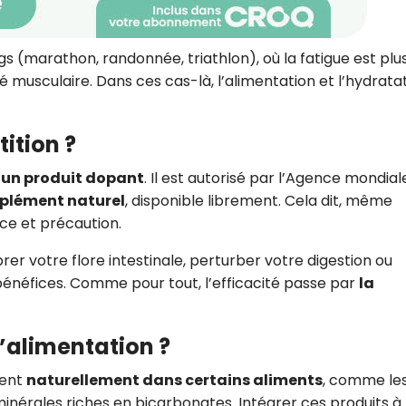
ongs (marathon, randonnée, triathlon), où la fatigue est plus
té musculaire. Dans ces cas-là, l’alimentation et l’hydrata
ition ?
 un produit dopant
. Il est autorisé par l’Agence mondial
plément naturel
, disponible librement. Cela dit, même
ence et précaution.
er votre flore intestinale, perturber votre digestion ou
bénéfices. Comme pour tout, l’efficacité passe par
la
l’alimentation ?
sent
naturellement dans certains aliments
, comme le
inérales riches en bicarbonates. Intégrer ces produits à