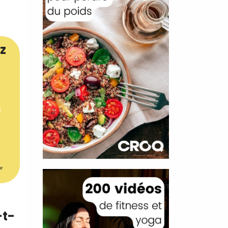
z
er
-t-