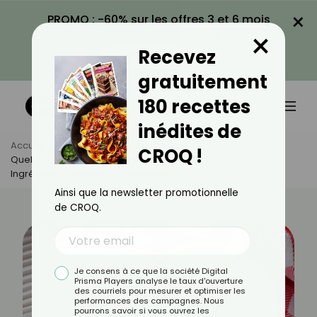
×
PROMO : -60% sur les offres 3 et 6 mois
×
avec le code CROQ60
Recevez
VOIR LA PROMO
gratuitement
180 recettes
inédites de
Accueil
Actus
Bien-Être
CROQ !
Quelles Sont Les Utilisations Du Bicarbonate De Soude ? Un
Ingrédient Polyvalent Aux Multiples Facettes
Ainsi que la newsletter promotionnelle
de CROQ.
Je consens à ce que la société Digital
Prisma Players analyse le taux d'ouverture
des courriels pour mesurer et optimiser les
performances des campagnes. Nous
pourrons savoir si vous ouvrez les