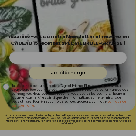
Inscrivez-vous à notre Newsletter et recevez en
CADEAU 15 recettes SPÉCIAL BRÛLE-GRAISSE !
Je télécharge
Je consens à ce que la société Digital Prisma Players analyse le taux
d'ouverture des courriels pour mesurer et optimiser les performances des
campagnes. Nous pourrons savoir si vous ouvrez les courriels, l'heure à
laquelle vous le faites ainsi que des informations sur le terminal que
vous utilisez. Pour en savoir plus sur ces traceurs, voir notre
politique de
confidentialité
.
Votre adresse email sera utilisée par Digital Prisma Playerspour vous envoyer votre newsletter contenant des
offres commerciales personnalisées. Vous pourrez vous désinscrire en utilisant le lien de désabonnement
intégré dans la newsletter. Pour en savoir plus et exercer vos droits, prenez connaissance de notre
Charte de
Confidentialité.