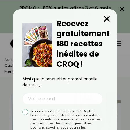
×
PROMO : -60% sur les offres 3 et 6 mois
×
avec le code CROQ60
Recevez
VOIR LA PROMO
gratuitement
180 recettes
inédites de
Accueil
Actus
Bien-Être
CROQ !
Quels Aliments Consommer Pour Prendre Soin De Sa Santé
Mentale ?
Ainsi que la newsletter promotionnelle
de CROQ.
Je consens à ce que la société Digital
Prisma Players analyse le taux d'ouverture
des courriels pour mesurer et optimiser les
performances des campagnes. Nous
pourrons savoir si vous ouvrez les