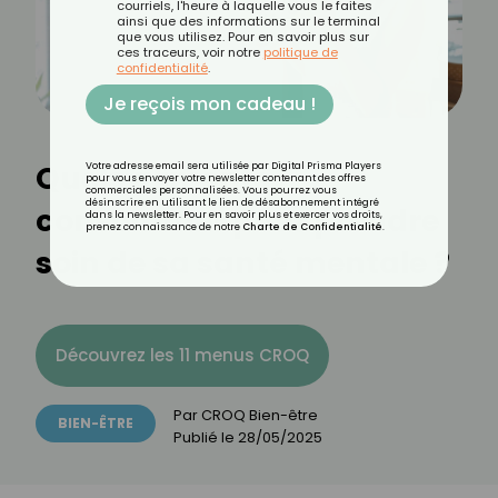
courriels, l'heure à laquelle vous le faites
ainsi que des informations sur le terminal
que vous utilisez. Pour en savoir plus sur
ces traceurs, voir notre
politique de
confidentialité
.
Je reçois mon cadeau !
Quels aliments
Votre adresse email sera utilisée par Digital Prisma Players
pour vous envoyer votre newsletter contenant des offres
commerciales personnalisées. Vous pourrez vous
désinscrire en utilisant le lien de désabonnement intégré
consommer pour prendre
dans la newsletter. Pour en savoir plus et exercer vos droits,
prenez connaissance de notre
Charte de Confidentialité
.
soin de sa santé mentale ?
Découvrez les 11 menus CROQ
Par
CROQ Bien-être
BIEN-ÊTRE
Publié le
28/05/2025