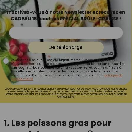
Inscrivez-vous à notre Newsletter et recevez en
CADEAU 15 recettes SPÉCIAL BRÛLE-GRAISSE !
Je télécharge
Je consens à ce que la société Digital Prisma Players analyse le taux
d'ouverture des courriels pour mesurer et optimiser les performances des
campagnes. Nous pourrons savoir si vous ouvrez les courriels, l'heure à
laquelle vous le faites ainsi que des informations sur le terminal que
vous utilisez. Pour en savoir plus sur ces traceurs, voir notre
politique de
confidentialité
.
Votre adresse email sera utilisée par Digital Prisma Playerspour vous envoyer votre newsletter contenant des
offres commerciales personnalisées. Vous pourrez vous désinscrire en utilisant le lien de désabonnement
intégré dans la newsletter. Pour en savoir plus et exercer vos droits, prenez connaissance de notre
Charte de
Confidentialité.
1. Les poissons gras pour