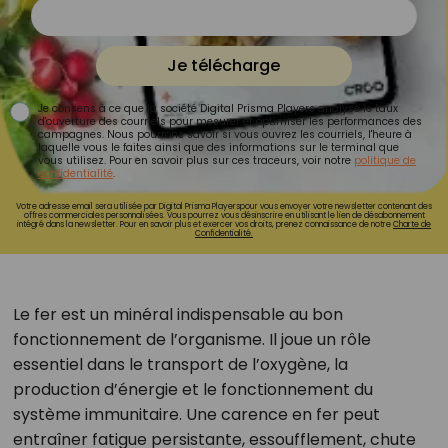
Je télécharge
Je consens à ce que la société Digital Prisma Players analyse le taux
d'ouverture des courriels pour mesurer et optimiser les performances des
campagnes. Nous pourrons savoir si vous ouvrez les courriels, l'heure à
laquelle vous le faites ainsi que des informations sur le terminal que
vous utilisez. Pour en savoir plus sur ces traceurs, voir notre
politique de
confidentialité
.
Votre adresse email sera utilisée par Digital Prisma Playerspour vous envoyer votre newsletter contenant des
offres commerciales personnalisées. Vous pourrez vous désinscrire en utilisant le lien de désabonnement
intégré dans la newsletter. Pour en savoir plus et exercer vos droits, prenez connaissance de notre
Charte de
Confidentialité.
Le fer est un minéral indispensable au bon
fonctionnement de l’organisme. Il joue un rôle
essentiel dans le transport de l’oxygène, la
production d’énergie et le fonctionnement du
système immunitaire. Une carence en fer peut
entraîner fatigue persistante, essoufflement, chute