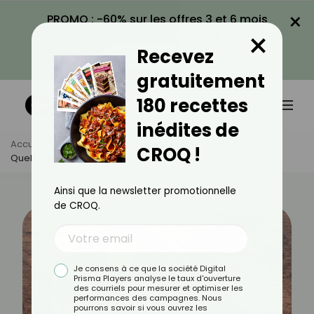
×
PROMO : -60% sur les offres 3 et 6 mois
×
avec le code CROQ60
Recevez
VOIR LA PROMO
gratuitement
180 recettes
inédites de
Accueil
Actus
Alimentation
CROQ !
Quels Sont Les Fruits Riches En Fer ?
Ainsi que la newsletter promotionnelle
de CROQ.
Je consens à ce que la société Digital
Prisma Players analyse le taux d'ouverture
des courriels pour mesurer et optimiser les
performances des campagnes. Nous
pourrons savoir si vous ouvrez les