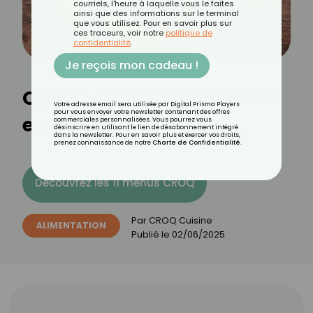
courriels, l'heure à laquelle vous le faites
ainsi que des informations sur le terminal
que vous utilisez. Pour en savoir plus sur
ces traceurs, voir notre
politique de
confidentialité
.
Je reçois mon cadeau !
Quels sont les fruits riches
Votre adresse email sera utilisée par Digital Prisma Players
pour vous envoyer votre newsletter contenant des offres
en fer ?
commerciales personnalisées. Vous pourrez vous
désinscrire en utilisant le lien de désabonnement intégré
dans la newsletter. Pour en savoir plus et exercer vos droits,
prenez connaissance de notre
Charte de Confidentialité
.
Découvrez les 11 menus CROQ
Par
CROQ Cuisine
ALIMENTATION
Publié le
02/06/2025