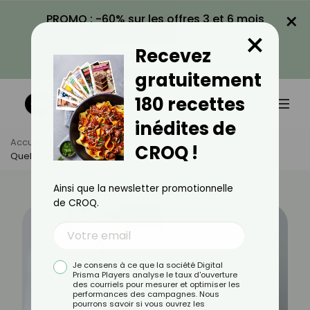
×
PROMO : -60% sur les offres 3 et 6 mois
×
avec le code CROQ60
Recevez
VOIR LA PROMO
gratuitement
180 recettes
inédites de
Accueil
Actus
Santé
CROQ !
Quels Sont Les Signes D'un Rhumatisme ?
Ainsi que la newsletter promotionnelle
de CROQ.
Je consens à ce que la société Digital
Prisma Players analyse le taux d'ouverture
des courriels pour mesurer et optimiser les
performances des campagnes. Nous
pourrons savoir si vous ouvrez les