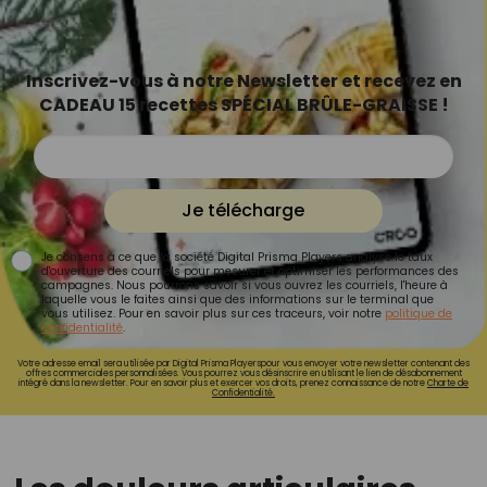
Inscrivez-vous à notre Newsletter et recevez en
CADEAU 15 recettes SPÉCIAL BRÛLE-GRAISSE !
Je télécharge
Je consens à ce que la société Digital Prisma Players analyse le taux
d'ouverture des courriels pour mesurer et optimiser les performances des
campagnes. Nous pourrons savoir si vous ouvrez les courriels, l'heure à
laquelle vous le faites ainsi que des informations sur le terminal que
vous utilisez. Pour en savoir plus sur ces traceurs, voir notre
politique de
confidentialité
.
Votre adresse email sera utilisée par Digital Prisma Playerspour vous envoyer votre newsletter contenant des
offres commerciales personnalisées. Vous pourrez vous désinscrire en utilisant le lien de désabonnement
intégré dans la newsletter. Pour en savoir plus et exercer vos droits, prenez connaissance de notre
Charte de
Confidentialité.