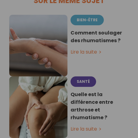
SUR LE MÊME SUJET
BIEN-ÊTRE
Comment soulager
des rhumatismes ?
Lire la suite
SANTÉ
Quelle est la
différence entre
arthrose et
rhumatisme ?
Lire la suite