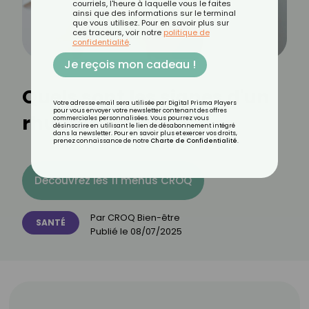
courriels, l'heure à laquelle vous le faites
ainsi que des informations sur le terminal
que vous utilisez. Pour en savoir plus sur
ces traceurs, voir notre
politique de
confidentialité
.
Je reçois mon cadeau !
Quels sont les signes d'un
Votre adresse email sera utilisée par Digital Prisma Players
pour vous envoyer votre newsletter contenant des offres
rhumatisme ?
commerciales personnalisées. Vous pourrez vous
désinscrire en utilisant le lien de désabonnement intégré
dans la newsletter. Pour en savoir plus et exercer vos droits,
prenez connaissance de notre
Charte de Confidentialité
.
Découvrez les 11 menus CROQ
Par
CROQ Bien-être
SANTÉ
Publié le
08/07/2025