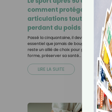
Le sport après 50 ans :
comment protéger ses
articulations tout en
perdant du poids
Passé la cinquantaine, il devient plus
essentiel que jamais de bouger. Le sport
reste un allié de choix pour garder la
forme, préserver sa santé…
LIRE LA SUITE