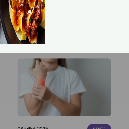
quotidienne. Monter des escaliers, porter
ses courses, se promener ou même
cuisiner…
LIRE LA SUITE
08 juillet 2025
SANTÉ