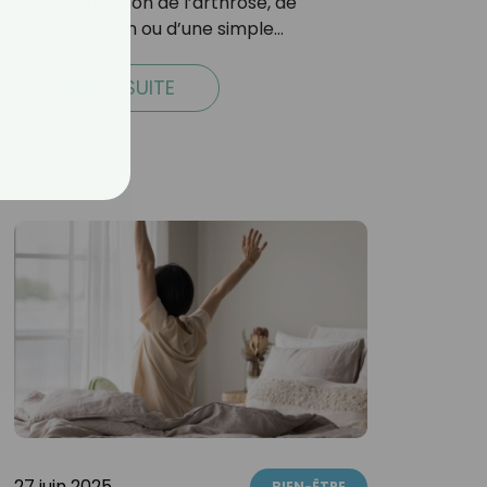
ce soit en raison de l’arthrose, de
l’inflammation ou d’une simple…
LIRE LA SUITE
27 juin 2025
BIEN-ÊTRE