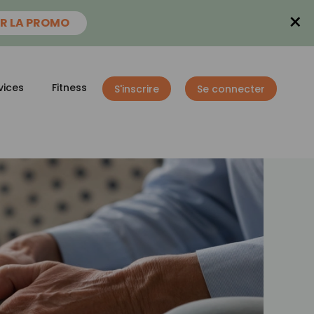
×
R LA PROMO
vices
Fitness
S'inscrire
Se connecter