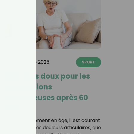
14 septembre 2025
SPORT
Exercices doux pour les
articulations
douloureuses après 60
ans
Avec l’avancement en âge, il est courant
de ressentir des douleurs articulaires, que