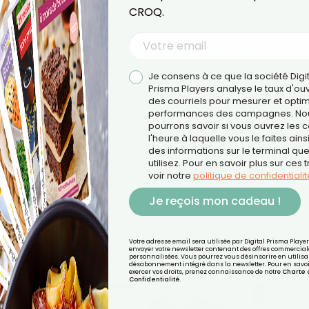
Cette maladie silencieuse
CROQ.
touche 10 millions de
Français (et progresse à
grande vitesse dans le
Je consens à ce que la société Digi
Prisma Players analyse le taux d'ou
monde)
des courriels pour mesurer et optim
performances des campagnes. No
pourrons savoir si vous ouvrez les co
Elle s’installe lentement, souvent sans
l'heure à laquelle vous le faites ains
prévenir, et finit par bouleverser les
des informations sur le terminal qu
gestes les plus simples du quotidien.
utilisez. Pour en savoir plus sur ces 
voir notre
politique de confidentialit
Douleurs, raideurs, perte de mobilité…
Je reçois mon cadeau !
LIRE LA SUITE
Votre adresse email sera utilisée par Digital Prisma Playe
envoyer votre newsletter contenant des offres commercial
personnalisées. Vous pourrez vous désinscrire en utilisan
désabonnement intégré dans la newsletter. Pour en savoi
exercer vos droits, prenez connaissance de notre
Charte 
Confidentialité
.