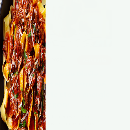
29 septembre 2025
ACTUALITÉS
Témoignage de Gisèle :
comment elle a retrouvé
sa mobilité et son énergie
grâce à CROQ’
Les douleurs articulaires peuvent
rapidement devenir un frein à la vie