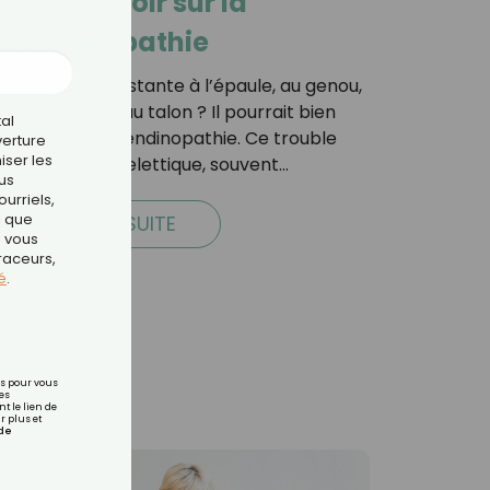
Tout savoir sur la
tendinopathie
Douleur persistante à l’épaule, au genou,
au coude ou au talon ? Il pourrait bien
tal
s’agir d’une tendinopathie. Ce trouble
verture
iser les
musculo-squelettique, souvent…
us
urriels,
i que
LIRE LA SUITE
e vous
traceurs,
é
.
rs pour vous
es
t le lien de
r plus et
de