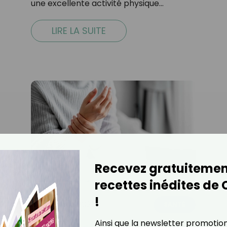
une excellente activité physique…
LIRE LA SUITE
Recevez gratuitemen
recettes inédites de
!
29 octobre 2025
SANTÉ
Ainsi que la newsletter promotio