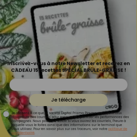
Inscrivez-vous à notre Newsletter et recevez en
CADEAU 15 recettes SPÉCIAL BRÛLE-GRAISSE !
Je télécharge
Je consens à ce que la société Digital Prisma Players analyse le taux
d'ouverture des courriels pour mesurer et optimiser les performances des
campagnes. Nous pourrons savoir si vous ouvrez les courriels, l'heure à
laquelle vous le faites ainsi que des informations sur le terminal que
vous utilisez. Pour en savoir plus sur ces traceurs, voir notre
politique de
confidentialité
.