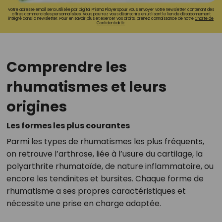
Votre adresse email sera utilisée par Digital Prisma Playerspour vous envoyer votre newsletter contenant des
offres commerciales personnalisées. Vous pourrez vous désinscrire en utilisant le lien de désabonnement
intégré dans la newsletter. Pour en savoir plus et exercer vos droits, prenez connaissance de notre
Charte de
Confidentialité.
Comprendre les
rhumatismes et leurs
origines
Les formes les plus courantes
Parmi les types de rhumatismes les plus fréquents,
on retrouve l’arthrose, liée à l’usure du cartilage, la
polyarthrite rhumatoïde, de nature inflammatoire, ou
encore les tendinites et bursites. Chaque forme de
rhumatisme a ses propres caractéristiques et
nécessite une prise en charge adaptée.