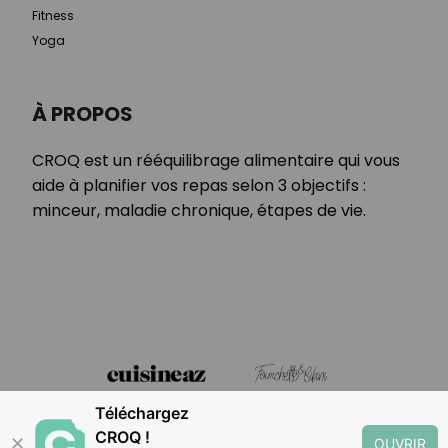
Fitness
Yoga
À PROPOS
CROQ est un rééquilibrage alimentaire qui vous
aide à planifier vos repas selon 3 objectifs :
minceur, maladie chronique, étapes de vie.
Téléchargez
CROQ !
✕
OUVRIR