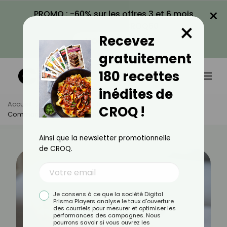
×
PROMO : -60% sur les offres 3 et 6 mois
×
avec le code CROQ60
Recevez
VOIR LA PROMO
gratuitement
180 recettes
inédites de
Accueil
Actus
Bien-Être
CROQ !
Comment Soulager Des Rhumatismes ?
Ainsi que la newsletter promotionnelle
de CROQ.
Je consens à ce que la société Digital
Prisma Players analyse le taux d'ouverture
des courriels pour mesurer et optimiser les
performances des campagnes. Nous
pourrons savoir si vous ouvrez les