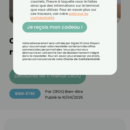
courriels, l'heure à laquelle vous le faites
ainsi que des informations sur le terminal
que vous utilisez. Pour en savoir plus sur
ces traceurs, voir notre
politique de
confidentialité
.
Je reçois mon cadeau !
Comment soulager des
Votre adresse email sera utilisée par Digital Prisma Players
pour vous envoyer votre newsletter contenant des offres
rhumatismes ?
commerciales personnalisées. Vous pourrez vous
désinscrire en utilisant le lien de désabonnement intégré
dans la newsletter. Pour en savoir plus et exercer vos droits,
prenez connaissance de notre
Charte de Confidentialité
.
Découvrez les 11 menus CROQ
Par
CROQ Bien-être
BIEN-ÊTRE
Publié le
10/04/2025