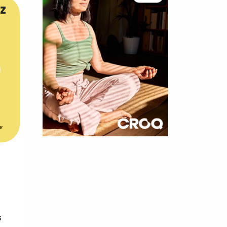
z
er
×
t 180
 CROQ
s
nnelle de