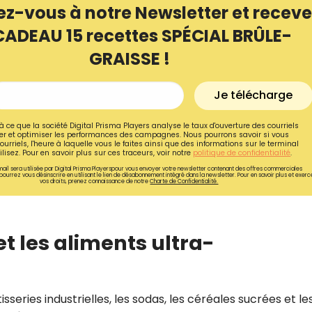
ez-vous à notre Newsletter et receve
CADEAU 15 recettes SPÉCIAL BRÛLE-
GRAISSE !
Je télécharge
à ce que la société Digital Prisma Players analyse le taux d'ouverture des courriels
r et optimiser les performances des campagnes. Nous pourrons savoir si vous
ourriels, l'heure à laquelle vous le faites ainsi que des informations sur le terminal
lisez. Pour en savoir plus sur ces traceurs, voir notre
politique de confidentialité
.
ail sera utilisée par Digital Prisma Playerspour vous envoyer votre newsletter contenant des offres commerciales
pourrez vous désinscrire en utilisant le lien de désabonnement intégré dans la newsletter. Pour en savoir plus et exerc
vos droits, prenez connaissance de notre
Charte de Confidentialité.
Recevez gratuitemen
 et les aliments ultra-
recettes inédites de
!
sseries industrielles, les sodas, les céréales sucrées et le
Ainsi que la newsletter promotio