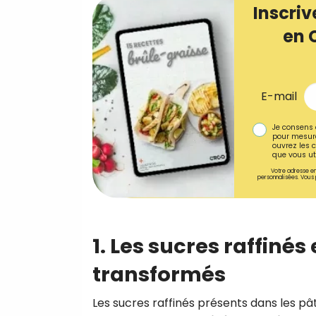
Inscriv
en 
E-mail
Je consens 
pour mesure
ouvrez les c
que vous uti
Votre adresse em
personnalisées. Vous 
1. Les sucres raffinés
transformés
Les sucres raffinés présents dans les pâti