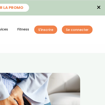
×
R LA PROMO
vices
Fitness
S'inscrire
Se connecter