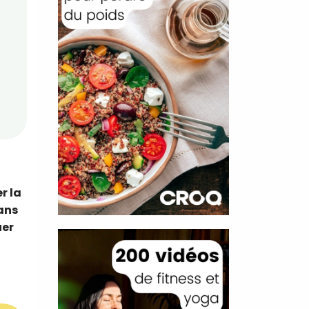
r la
ans
uer