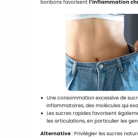
bonbons favorisent
l’inflammation ch
Une consommation excessive de sucre
inflammatoires, des molécules qui exa
Les sucres rapides favorisent égaleme
les articulations, en particulier les ge
Alternative
: Privilégier les sucres natu