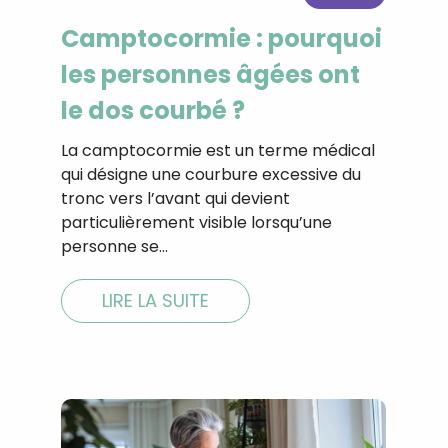
CROQ.
Camptocormie : pourquoi
les personnes âgées ont
le dos courbé ?
Je consens à ce que la société Digi
Prisma Players analyse le taux d'ou
des courriels pour mesurer et optim
La camptocormie est un terme médical
performances des campagnes. No
qui désigne une courbure excessive du
pourrons savoir si vous ouvrez les co
tronc vers l’avant qui devient
l'heure à laquelle vous le faites ains
des informations sur le terminal qu
particulièrement visible lorsqu’une
utilisez. Pour en savoir plus sur ces 
personne se…
voir notre
politique de confidentialit
Je reçois mon cadeau !
LIRE LA SUITE
Votre adresse email sera utilisée par Digital Prisma Playe
envoyer votre newsletter contenant des offres commercial
personnalisées. Vous pourrez vous désinscrire en utilisan
désabonnement intégré dans la newsletter. Pour en savoi
exercer vos droits, prenez connaissance de notre
Charte 
Confidentialité
.