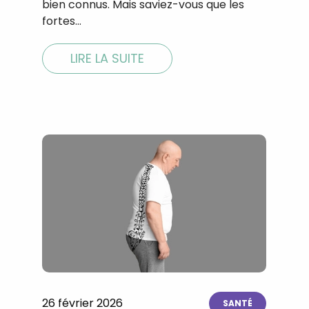
bien connus. Mais saviez-vous que les
fortes…
LIRE LA SUITE
Recevez gratuitemen
recettes inédites de
!
26 février 2026
Ainsi que la newsletter promotio
SANTÉ