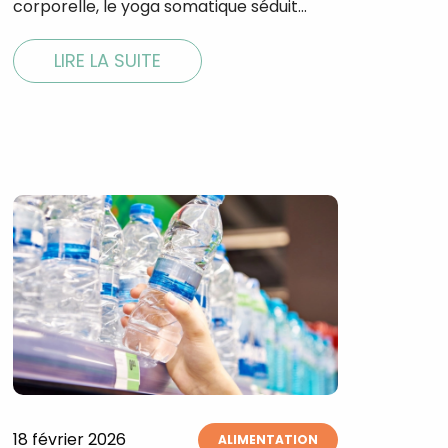
corporelle, le yoga somatique séduit…
LIRE LA SUITE
×
t 180
 CROQ
18 février 2026
nnelle de
ALIMENTATION