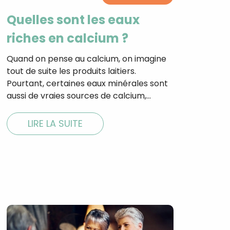
Quelles sont les eaux
riches en calcium ?
tal
Quand on pense au calcium, on imagine
verture
tout de suite les produits laitiers.
iser les
Pourtant, certaines eaux minérales sont
us
urriels,
aussi de vraies sources de calcium,…
i que
e vous
traceurs,
LIRE LA SUITE
é
.
rs pour vous
es
t le lien de
r plus et
de