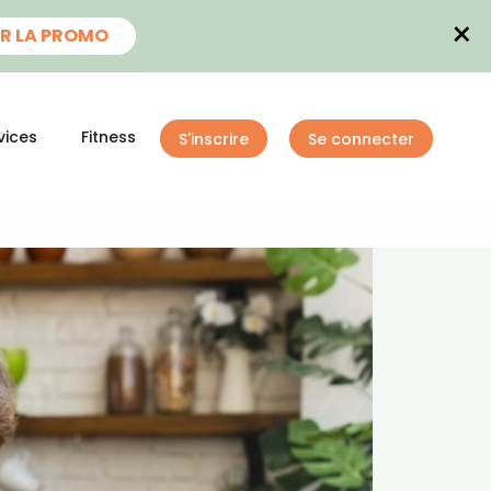
×
R LA PROMO
vices
Fitness
S'inscrire
Se connecter