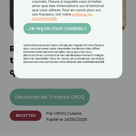
courriels, l'heure à laquelle vous le faites
ainsi que des informations sur le terminal
que vous utilisez. Pour en savoir plus sur
ces traceurs, voir notre
politique de
confidentialité
.
Je reçois mon cadeau !
Recette de mogettes à la
Votre adresse email sera utilisée par Digital Prisma Players
pour vous envoyer votre newsletter contenant des offres
commerciales personnalisées. Vous pourrez vous
désinscrire en utilisant le lien de désabonnement intégré
tomate : le plat vendéen
dans la newsletter. Pour en savoir plus et exercer vos droits,
prenez connaissance de notre
Charte de Confidentialité
.
qui mijote avec amour
Découvrez les 11 menus CROQ
Par
CROQ Cuisine
RECETTES
Publié le
24/05/2025