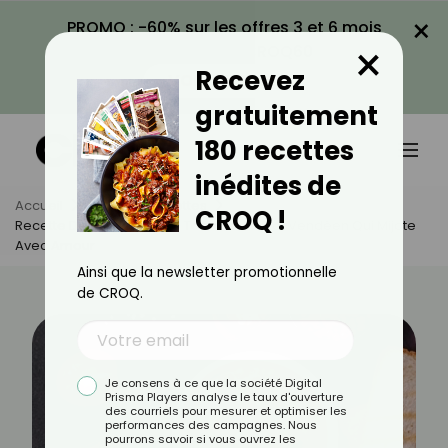
×
PROMO : -60% sur les offres 3 et 6 mois
×
avec le code CROQ60
Recevez
VOIR LA PROMO
gratuitement
180 recettes
inédites de
Accueil
Actus
Recettes
CROQ !
Recette De Mogettes À La Tomate : Le Plat Vendéen Qui Mijote
Avec Amour
Ainsi que la newsletter promotionnelle
de CROQ.
Je consens à ce que la société Digital
Prisma Players analyse le taux d'ouverture
des courriels pour mesurer et optimiser les
performances des campagnes. Nous
pourrons savoir si vous ouvrez les