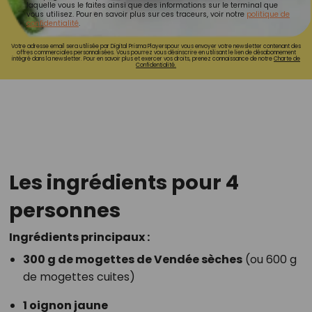
laquelle vous le faites ainsi que des informations sur le terminal que
vous utilisez. Pour en savoir plus sur ces traceurs, voir notre
politique de
confidentialité
.
Votre adresse email sera utilisée par Digital Prisma Playerspour vous envoyer votre newsletter contenant des
offres commerciales personnalisées. Vous pourrez vous désinscrire en utilisant le lien de désabonnement
intégré dans la newsletter. Pour en savoir plus et exercer vos droits, prenez connaissance de notre
Charte de
Confidentialité.
Les ingrédients pour 4
personnes
Ingrédients principaux :
300 g de mogettes de Vendée sèches
(ou 600 g
de mogettes cuites)
1 oignon jaune