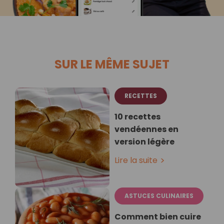
SUR LE MÊME SUJET
RECETTES
10 recettes
vendéennes en
version légère
Lire la suite
ASTUCES CULINAIRES
Comment bien cuire