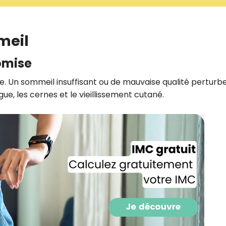
CROQ.
meil
Je consens à ce que la société Digi
omise
Prisma Players analyse le taux d'ou
des courriels pour mesurer et optim
lle. Un sommeil insuffisant ou de mauvaise qualité perturb
performances des campagnes. No
pourrons savoir si vous ouvrez les co
ue, les cernes et le vieillissement cutané.
l'heure à laquelle vous le faites ains
des informations sur le terminal qu
utilisez. Pour en savoir plus sur ces 
voir notre
politique de confidentialit
Je reçois mon cadeau !
Votre adresse email sera utilisée par Digital Prisma Playe
envoyer votre newsletter contenant des offres commercial
personnalisées. Vous pourrez vous désinscrire en utilisan
désabonnement intégré dans la newsletter. Pour en savoi
exercer vos droits, prenez connaissance de notre
Charte 
Confidentialité
.