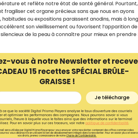
érature et reflète notre état de santé général. Pourtant,
t fragiliser cet organe précieux sans que nous en ayons
 habitudes ou expositions paraissent anodins, mais à lon
 accélèrent son vieillissement ou favorisent l’apparition de
silencieux de la peau à connaître pour mieux en prendre 
ez-vous à notre Newsletter et receve
CADEAU 15 recettes SPÉCIAL BRÛLE-
GRAISSE !
Je télécharge
Recevez gratuitemen
recettes inédites de
à ce que la société Digital Prisma Players analyse le taux d'ouverture des courriels
r et optimiser les performances des campagnes. Nous pourrons savoir si vous
ourriels, l'heure à laquelle vous le faites ainsi que des informations sur le terminal
!
lisez. Pour en savoir plus sur ces traceurs, voir notre
politique de confidentialité
.
ail sera utilisée par Digital Prisma Playerspour vous envoyer votre newsletter contenant des offres commerciales
pourrez vous désinscrire en utilisant le lien de désabonnement intégré dans la newsletter. Pour en savoir plus et exerc
Ainsi que la newsletter promotio
vos droits, prenez connaissance de notre
Charte de Confidentialité.