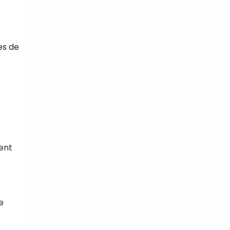
es de
ent
e