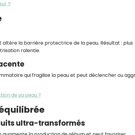
ur ?
e
 altère la barrière protectrice de la peau. Résultat : plus
risation ralentie.
acente
ammatoire qui fragilise la peau et peut déclencher ou agg
tion de sa peau ?
équilibrée
duits ultra-transformés
es augmente la production de sébum et peut favoriser