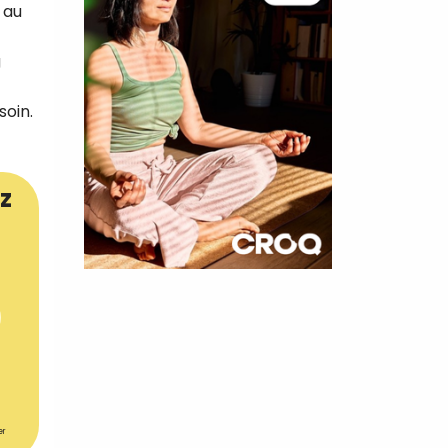
 au
g
soin.
z
×
t 180
 CROQ
er
nnelle de