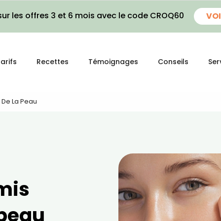
ur les offres 3 et 6 mois avec le code CROQ60
VOI
arifs
Recettes
Témoignages
Conseils
Ser
x De La Peau
mis
 peau