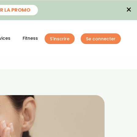
×
R LA PROMO
vices
Fitness
S'inscrire
Se connecter