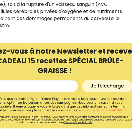
), soit à la rupture d'un vaisseau sanguin (AVC
ellules cérébrales privées d'oxygène et de nutriments
aînant des dommages permanents au cerveau si le
stré.
ez-vous à notre Newsletter et receve
CADEAU 15 recettes SPÉCIAL BRÛLE-
GRAISSE !
Je télécharge
à ce que la société Digital Prisma Players analyse le taux d'ouverture des courriels
r et optimiser les performances des campagnes. Nous pourrons savoir si vous
ourriels, l'heure à laquelle vous le faites ainsi que des informations sur le terminal
lisez. Pour en savoir plus sur ces traceurs, voir notre
politique de confidentialité
.
ail sera utilisée par Digital Prisma Playerspour vous envoyer votre newsletter contenant des offres commerciales
pourrez vous désinscrire en utilisant le lien de désabonnement intégré dans la newsletter. Pour en savoir plus et exerc
vos droits, prenez connaissance de notre
Charte de Confidentialité.