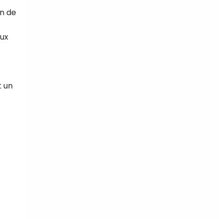
on de
eux
t un