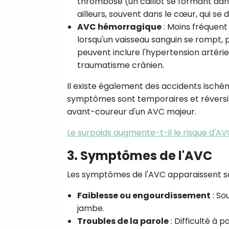
thrombose (un caillot se formant dan
ailleurs, souvent dans le cœur, qui se
AVC hémorragique
: Moins fréquent
lorsqu'un vaisseau sanguin se rompt,
peuvent inclure l'hypertension artéri
traumatisme crânien.
Il existe également des accidents ischém
symptômes sont temporaires et réversible
avant-coureur d'un AVC majeur.
Le surpoids augmente-t-il le risque d'AV
3. Symptômes de l'AVC
Les symptômes de l'AVC apparaissent so
Faiblesse ou engourdissement
: So
jambe.
Troubles de la parole
: Difficulté à 