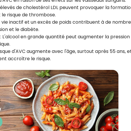
d'AVC en raison de ses effets sur les vaisseaux sanguins.
 élevés de cholestérol LDL peuvent provoquer la formati
 le risque de thrombose.
vie inactif et un excès de poids contribuent à de nombr
ion et le diabète.
: L'alcool en grande quantité peut augmenter la pression
ique.
risque d'AVC augmente avec l'âge, surtout après 55 ans, e
nt accroître le risque.