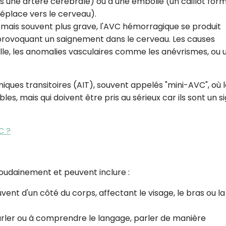
s une artère cérébrale) ou à une embolie (un caillot for
CROQ.
 déplace vers le cerveau).
 mais souvent plus grave, l'AVC hémorragique se produit
 provoquant un saignement dans le cerveau. Les causes
elle, les anomalies vasculaires comme les anévrismes, ou 
Je consens à ce que la société Digi
Prisma Players analyse le taux d'ou
des courriels pour mesurer et optim
performances des campagnes. No
iques transitoires (AIT), souvent appelés "mini-AVC", où 
pourrons savoir si vous ouvrez les co
s, mais qui doivent être pris au sérieux car ils sont un s
l'heure à laquelle vous le faites ains
des informations sur le terminal qu
utilisez. Pour en savoir plus sur ces 
voir notre
politique de confidentialit
C ?
Je reçois mon cadeau !
udainement et peuvent inclure :
Votre adresse email sera utilisée par Digital Prisma Playe
envoyer votre newsletter contenant des offres commercial
personnalisées. Vous pourrez vous désinscrire en utilisan
uvent d'un côté du corps, affectant le visage, le bras ou la
désabonnement intégré dans la newsletter. Pour en savoi
exercer vos droits, prenez connaissance de notre
Charte 
Confidentialité
.
parler ou à comprendre le langage, parler de manière