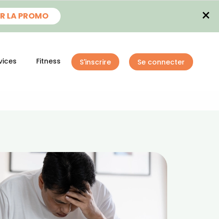
×
R LA PROMO
vices
Fitness
S'inscrire
Se connecter