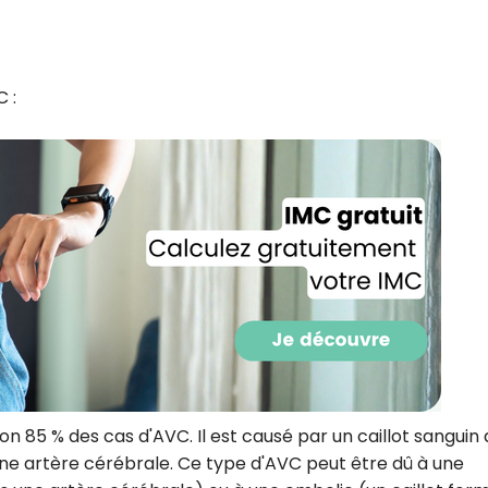
 :
Recevez gratuitemen
recettes inédites de
!
ron 85 % des cas d'AVC. Il est causé par un caillot sanguin 
 une artère cérébrale. Ce type d'AVC peut être dû à une
Ainsi que la newsletter promotio