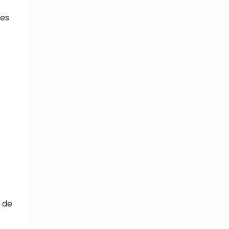
les
 de