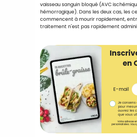
vaisseau sanguin bloqué (AVC ischémique
hémorragique). Dans les deux cas, les c
commencent à mourir rapidement, entr
traitement n'est pas rapidement admini
Inscriv
en 
E-mail
Je consens 
pour mesure
ouvrez les c
que vous uti
Votre adresse em
personnalisées. Vous 