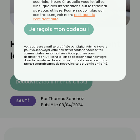
courriels, l'heure à laquelle vous le faites
ainsi que des informations sur le terminal
que vous utilisez. Pour en savoir plus sur
ces traceurs, voir notre
politique de
confidentialité
.
Je reçois mon cadeau !
Hypertension : quels sont
Votre adresse email sera utilisée par Digital Prisma Players
pour vous envoyer votre newsletter contenant des offres
les dangers ?
commerciales personnalisées. Vous pourrez vous
désinscrire en utilisant le lien de désabonnement intégré
dans la newsletter. Pour en savoir plus et exercer vos droits,
prenez connaissance de notre
Charte de Confidentialité
.
Découvrez les 11 menus CROQ
Par
Thomas Sanchez
SANTÉ
Publié le
08/04/2024