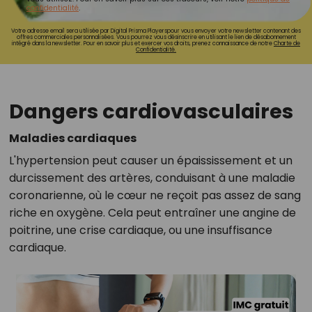
confidentialité
.
Votre adresse email sera utilisée par Digital Prisma Playerspour vous envoyer votre newsletter contenant des
offres commerciales personnalisées. Vous pourrez vous désinscrire en utilisant le lien de désabonnement
intégré dans la newsletter. Pour en savoir plus et exercer vos droits, prenez connaissance de notre
Charte de
Confidentialité.
Dangers cardiovasculaires
Maladies cardiaques
L'hypertension peut causer un épaississement et un
durcissement des artères, conduisant à une maladie
coronarienne, où le cœur ne reçoit pas assez de sang
riche en oxygène. Cela peut entraîner une angine de
poitrine, une crise cardiaque, ou une insuffisance
cardiaque.