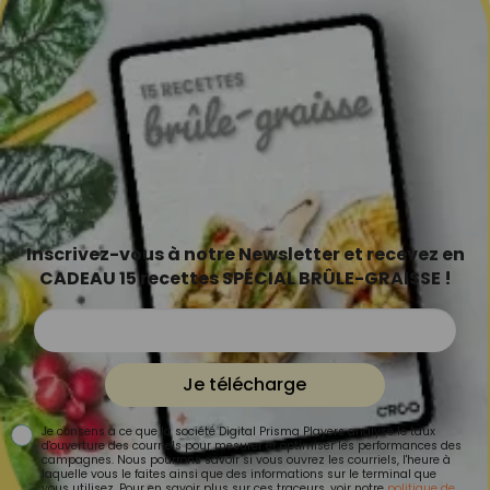
Inscrivez-vous à notre Newsletter et recevez en
CADEAU 15 recettes SPÉCIAL BRÛLE-GRAISSE !
Je télécharge
Je consens à ce que la société Digital Prisma Players analyse le taux
d'ouverture des courriels pour mesurer et optimiser les performances des
campagnes. Nous pourrons savoir si vous ouvrez les courriels, l'heure à
laquelle vous le faites ainsi que des informations sur le terminal que
vous utilisez. Pour en savoir plus sur ces traceurs, voir notre
politique de