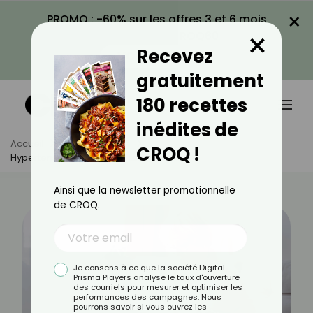
×
PROMO : -60% sur les offres 3 et 6 mois
×
avec le code CROQ60
Recevez
VOIR LA PROMO
gratuitement
180 recettes
inédites de
Accueil
Actus
Santé
CROQ !
Hypertension : Quels Sont Les Dangers ?
Ainsi que la newsletter promotionnelle
de CROQ.
Je consens à ce que la société Digital
Prisma Players analyse le taux d'ouverture
des courriels pour mesurer et optimiser les
performances des campagnes. Nous
pourrons savoir si vous ouvrez les