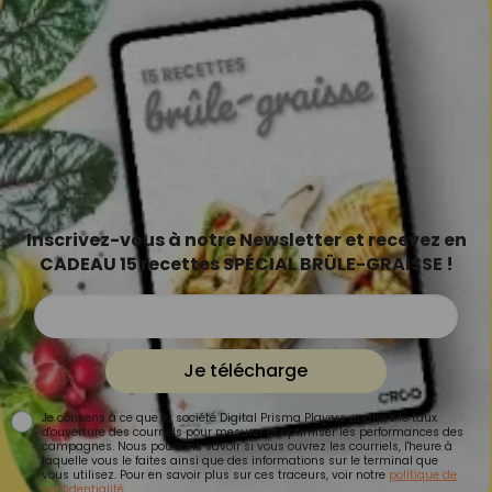
Inscrivez-vous à notre Newsletter et recevez en
CADEAU 15 recettes SPÉCIAL BRÛLE-GRAISSE !
Je télécharge
Je consens à ce que la société Digital Prisma Players analyse le taux
d'ouverture des courriels pour mesurer et optimiser les performances des
campagnes. Nous pourrons savoir si vous ouvrez les courriels, l'heure à
laquelle vous le faites ainsi que des informations sur le terminal que
vous utilisez. Pour en savoir plus sur ces traceurs, voir notre
politique de
confidentialité
.