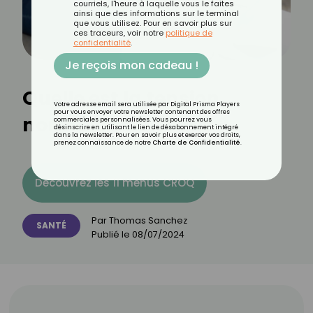
courriels, l'heure à laquelle vous le faites
ainsi que des informations sur le terminal
que vous utilisez. Pour en savoir plus sur
ces traceurs, voir notre
politique de
confidentialité
.
Je reçois mon cadeau !
Quelle est la tension
Votre adresse email sera utilisée par Digital Prisma Players
pour vous envoyer votre newsletter contenant des offres
normale selon l'âge ?
commerciales personnalisées. Vous pourrez vous
désinscrire en utilisant le lien de désabonnement intégré
dans la newsletter. Pour en savoir plus et exercer vos droits,
prenez connaissance de notre
Charte de Confidentialité
.
Découvrez les 11 menus CROQ
Par
Thomas Sanchez
SANTÉ
Publié le
08/07/2024