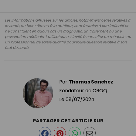
Les informations diffusées sur les articles, notamment celles relatives à
la santé, au bien-être ou à la nutrition, sont fournies à titre indicatif et
ne constituent en aucun cas un diagnostic, un traitement ou une
prescription médicale. L'utilisateur est invité à consulter un médecin ou
un professionnel de santé qualifié pour toute question relative à son
état de santé.
Par
Thomas Sanchez
Fondateur de CROQ
Le
08/07/2024
PARTAGER CET ARTICLE SUR