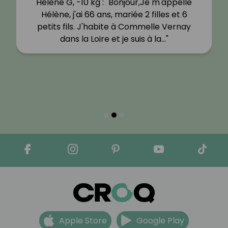
Caroline L, -12 kg : "Mon compagnon
mange comme moi mais avec plus de
féculent et dessert et même du
grignotage !J'ai perdu 12 kg en 1 an (perte
de 6/8…"
Apple Store
Google Play