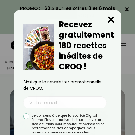
×
PROMO : -60% sur les offres 3 et 6 mois
×
avec le code CROQ60
Recevez
VOIR LA PROMO
gratuitement
180 recettes
inédites de
Accueil
Actus
Santé
CROQ !
Quelle Est La Tension Normale Selon L'âge ?
Ainsi que la newsletter promotionnelle
de CROQ.
Je consens à ce que la société Digital
Prisma Players analyse le taux d'ouverture
des courriels pour mesurer et optimiser les
performances des campagnes. Nous
pourrons savoir si vous ouvrez les