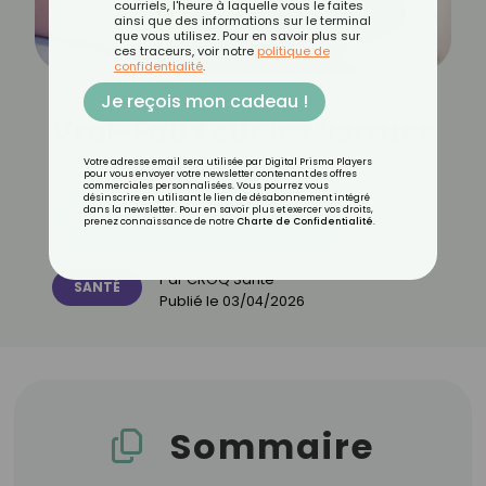
courriels, l'heure à laquelle vous le faites
ainsi que des informations sur le terminal
que vous utilisez. Pour en savoir plus sur
ces traceurs, voir notre
politique de
confidentialité
.
Je reçois mon cadeau !
Vrai-Faux sur les verrues
Votre adresse email sera utilisée par Digital Prisma Players
pour vous envoyer votre newsletter contenant des offres
commerciales personnalisées. Vous pourrez vous
désinscrire en utilisant le lien de désabonnement intégré
dans la newsletter. Pour en savoir plus et exercer vos droits,
Découvrez les 11 menus CROQ
prenez connaissance de notre
Charte de Confidentialité
.
Par
CROQ Santé
SANTÉ
Publié le
03/04/2026
Sommaire