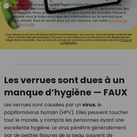
Je consens à ce que la société Digital Prisma Players analyse le taux
d'ouverture des courriels pour mesurer et optimiser les performances des
campagnes. Nous pourrons savoir si vous ouvrez les courriels, l'heure à
laquelle vous le faites ainsi que des informations sur le terminal que
vous utilisez. Pour en savoir plus sur ces traceurs, voir notre
politique de
confidentialité
.
Votre adresse email sera utilisée par Digital Prisma Playerspour vous envoyer votre newsletter contenant des
offres commerciales personnalisées. Vous pourrez vous désinscrire en utilisant le lien de désabonnement
intégré dans la newsletter. Pour en savoir plus et exercer vos droits, prenez connaissance de notre
Charte de
Confidentialité.
Les verrues sont dues à un
manque d’hygiène —
FAUX
Les verrues sont causées par un
virus
, le
papillomavirus humain (HPV). Elles peuvent toucher
tout le monde, y compris les personnes ayant une
excellente hygiène. Le virus pénètre généralement
par de petites fissures de la peau, souvent de