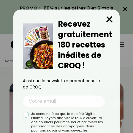
×
PROMO : -60% sur les offres 3 et 6 mois
×
avec le code CROQ60
Recevez
VOIR LA PROMO
gratuitement
180 recettes
inédites de
Accueil
Actus
Santé
Vrai-Faux Sur Les Verrues
CROQ !
Ainsi que la newsletter promotionnelle
de CROQ.
Je consens à ce que la société Digital
Prisma Players analyse le taux d'ouverture
des courriels pour mesurer et optimiser les
performances des campagnes. Nous
pourrons savoir si vous ouvrez les