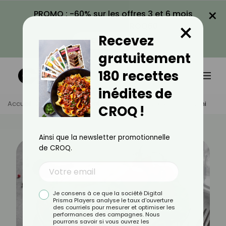
×
PROMO : -60% sur les offres 3 et 6 mois
×
avec le code CROQ60
Recevez
VOIR LA PROMO
gratuitement
180 recettes
inédites de
Accueil
Actus
Alimentation
Vrai-Faux Sur L'halloumi
CROQ !
Ainsi que la newsletter promotionnelle
de CROQ.
Je consens à ce que la société Digital
Prisma Players analyse le taux d'ouverture
des courriels pour mesurer et optimiser les
performances des campagnes. Nous
pourrons savoir si vous ouvrez les