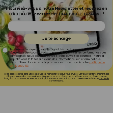
Inscrivez-vous à notre Newsletter et recevez en
CADEAU 15 recettes SPÉCIAL BRÛLE-GRAISSE !
Je télécharge
Je consens à ce que la société Digital Prisma Players analyse le taux
d'ouverture des courriels pour mesurer et optimiser les performances des
campagnes. Nous pourrons savoir si vous ouvrez les courriels, l'heure à
laquelle vous le faites ainsi que des informations sur le terminal que
vous utilisez. Pour en savoir plus sur ces traceurs, voir notre
politique de
confidentialité
.
Votre adresse email sera utilisée par Digital Prisma Playerspour vous envoyer votre newsletter contenant des
offres commerciales personnalisées. Vous pourrez vous désinscrire en utilisant le lien de désabonnement
intégré dans la newsletter. Pour en savoir plus et exercer vos droits, prenez connaissance de notre
Charte de
Confidentialité.