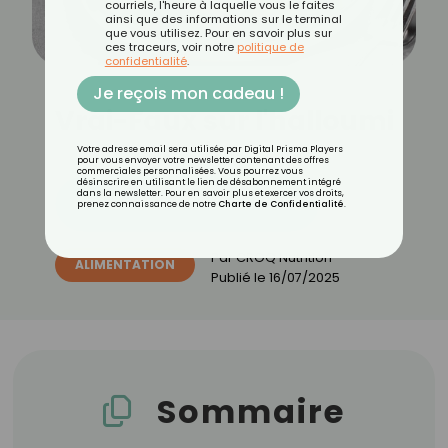
courriels, l'heure à laquelle vous le faites
ainsi que des informations sur le terminal
que vous utilisez. Pour en savoir plus sur
ces traceurs, voir notre
politique de
confidentialité
.
Je reçois mon cadeau !
Vrai-Faux sur l'halloumi
Votre adresse email sera utilisée par Digital Prisma Players
pour vous envoyer votre newsletter contenant des offres
commerciales personnalisées. Vous pourrez vous
désinscrire en utilisant le lien de désabonnement intégré
dans la newsletter. Pour en savoir plus et exercer vos droits,
Découvrez les 11 menus CROQ
prenez connaissance de notre
Charte de Confidentialité
.
Par
CROQ Nutrition
ALIMENTATION
Publié le
16/07/2025
Sommaire