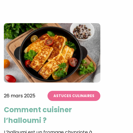
×
t 180
 CROQ
nnelle de
26 mars 2025
ASTUCES CULINAIRES
tal
Comment cuisiner
verture
iser les
l’halloumi ?
us
urriels,
L’halloumi est un fromage chypriote à
i que