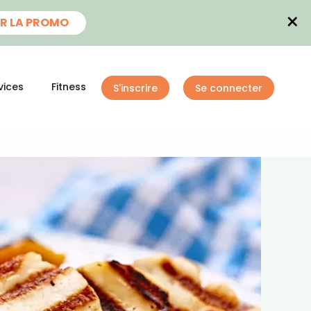
×
R LA PROMO
vices
Fitness
S'inscrire
Se connecter