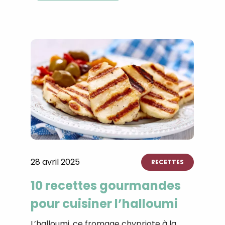
Recevez gratuitemen
recettes inédites de
!
Ainsi que la newsletter promotio
CROQ.
28 avril 2025
RECETTES
Je consens à ce que la société Digi
10 recettes gourmandes
Prisma Players analyse le taux d'ou
des courriels pour mesurer et optim
pour cuisiner l’halloumi
performances des campagnes. No
pourrons savoir si vous ouvrez les co
L’halloumi, ce fromage chypriote à la
l'heure à laquelle vous le faites ains