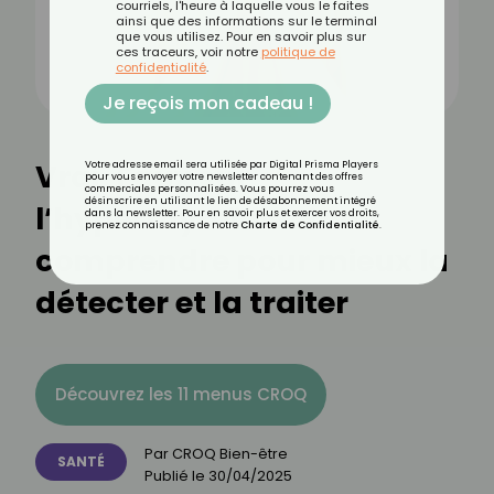
courriels, l'heure à laquelle vous le faites
ainsi que des informations sur le terminal
que vous utilisez. Pour en savoir plus sur
ces traceurs, voir notre
politique de
confidentialité
.
Je reçois mon cadeau !
Vrai-Faux sur
Votre adresse email sera utilisée par Digital Prisma Players
pour vous envoyer votre newsletter contenant des offres
commerciales personnalisées. Vous pourrez vous
désinscrire en utilisant le lien de désabonnement intégré
l’hyperthyroïdie : tout
dans la newsletter. Pour en savoir plus et exercer vos droits,
prenez connaissance de notre
Charte de Confidentialité
.
comprendre pour mieux la
détecter et la traiter
Découvrez les 11 menus CROQ
Par
CROQ Bien-être
SANTÉ
Publié le
30/04/2025