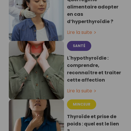
alimentaire adopter
en cas
d’hyperthyroïdie ?
Lire la suite
SANTÉ
L'hypothyroïdie :
comprendre,
reconnaître et traiter
cette affection
Lire la suite
MINCEUR
Thyroïde et prise de
poids : quel est le lien