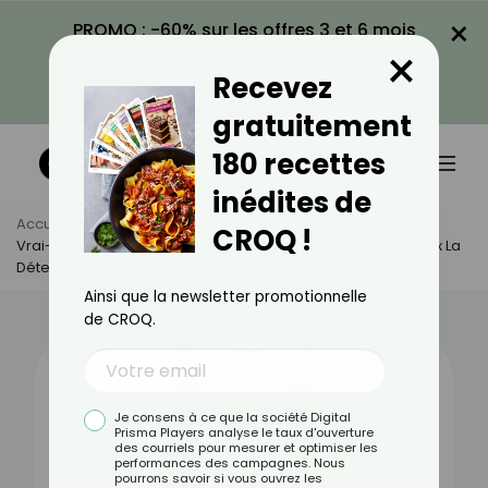
×
PROMO : -60% sur les offres 3 et 6 mois
×
avec le code CROQ60
Recevez
VOIR LA PROMO
gratuitement
180 recettes
inédites de
Accueil
Actus
Santé
CROQ !
Vrai-Faux Sur L’hyperthyroïdie : Tout Comprendre Pour Mieux La
Détecter Et La Traiter
Ainsi que la newsletter promotionnelle
de CROQ.
Je consens à ce que la société Digital
Prisma Players analyse le taux d'ouverture
des courriels pour mesurer et optimiser les
performances des campagnes. Nous
pourrons savoir si vous ouvrez les