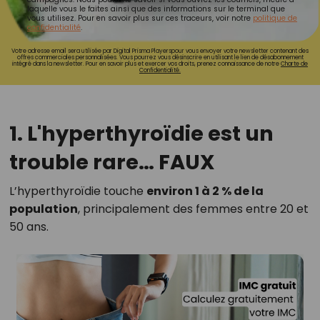
laquelle vous le faites ainsi que des informations sur le terminal que
vous utilisez. Pour en savoir plus sur ces traceurs, voir notre
politique de
confidentialité
.
Votre adresse email sera utilisée par Digital Prisma Playerspour vous envoyer votre newsletter contenant des
offres commerciales personnalisées. Vous pourrez vous désinscrire en utilisant le lien de désabonnement
intégré dans la newsletter. Pour en savoir plus et exercer vos droits, prenez connaissance de notre
Charte de
Confidentialité.
1. L'hyperthyroïdie est un
trouble rare…
FAUX
L’hyperthyroïdie touche
environ 1 à 2 % de la
population
, principalement des femmes entre 20 et
50 ans.