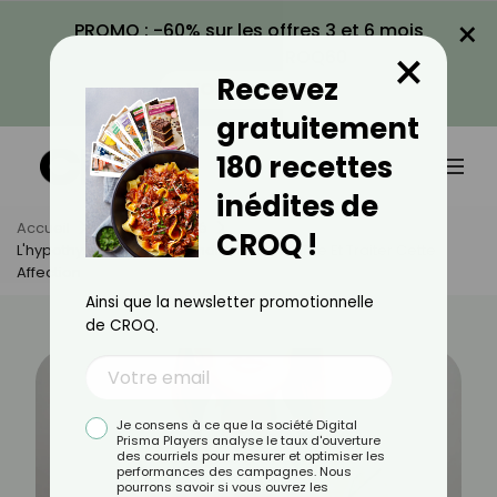
×
PROMO : -60% sur les offres 3 et 6 mois
×
avec le code CROQ60
Recevez
VOIR LA PROMO
gratuitement
180 recettes
inédites de
Accueil
Actus
Santé
CROQ !
L'hypothyroïdie : Comprendre, Reconnaître Et Traiter Cette
Affection
Ainsi que la newsletter promotionnelle
de CROQ.
Je consens à ce que la société Digital
Prisma Players analyse le taux d'ouverture
des courriels pour mesurer et optimiser les
performances des campagnes. Nous
pourrons savoir si vous ouvrez les