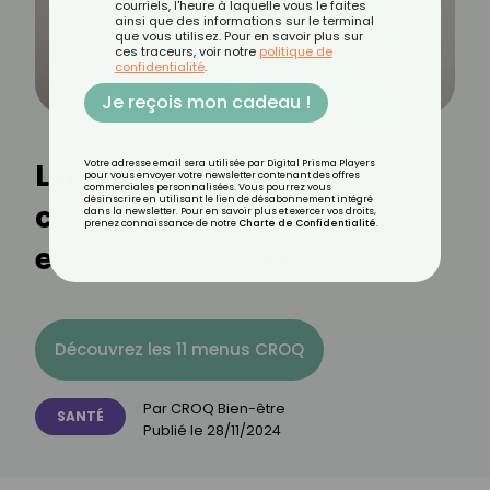
courriels, l'heure à laquelle vous le faites
ainsi que des informations sur le terminal
que vous utilisez. Pour en savoir plus sur
ces traceurs, voir notre
politique de
confidentialité
.
Je reçois mon cadeau !
L'hypothyroïdie :
Votre adresse email sera utilisée par Digital Prisma Players
pour vous envoyer votre newsletter contenant des offres
commerciales personnalisées. Vous pourrez vous
désinscrire en utilisant le lien de désabonnement intégré
comprendre, reconnaître
dans la newsletter. Pour en savoir plus et exercer vos droits,
prenez connaissance de notre
Charte de Confidentialité
.
et traiter cette affection
Découvrez les 11 menus CROQ
Par
CROQ Bien-être
SANTÉ
Publié le
28/11/2024