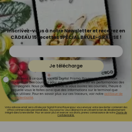
Inscrivez-vous à notre Newsletter et recevez en
CADEAU 15 recettes SPÉCIAL BRÛLE-GRAISSE !
Je télécharge
Je consens à ce que la société Digital Prisma Players analyse le taux
d'ouverture des courriels pour mesurer et optimiser les performances des
campagnes. Nous pourrons savoir si vous ouvrez les courriels, l'heure à
laquelle vous le faites ainsi que des informations sur le terminal que
vous utilisez. Pour en savoir plus sur ces traceurs, voir notre
politique de
confidentialité
.
Votre adresse email sera utilisée par Digital Prisma Playerspour vous envoyer votre newsletter contenant des
offres commerciales personnalisées. Vous pourrez vous désinscrire en utilisant le lien de désabonnement
intégré dans la newsletter. Pour en savoir plus et exercer vos droits, prenez connaissance de notre
Charte de
Confidentialité.