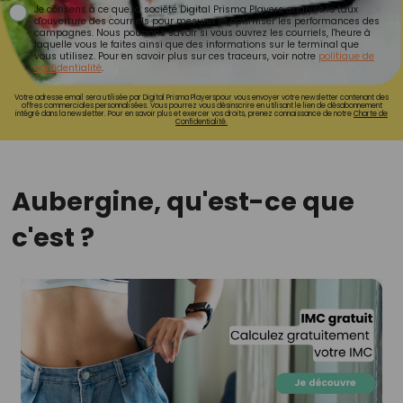
Je consens à ce que la société Digital Prisma Players analyse le taux
d'ouverture des courriels pour mesurer et optimiser les performances des
campagnes. Nous pourrons savoir si vous ouvrez les courriels, l'heure à
laquelle vous le faites ainsi que des informations sur le terminal que
vous utilisez. Pour en savoir plus sur ces traceurs, voir notre
politique de
confidentialité
.
Votre adresse email sera utilisée par Digital Prisma Playerspour vous envoyer votre newsletter contenant des
offres commerciales personnalisées. Vous pourrez vous désinscrire en utilisant le lien de désabonnement
intégré dans la newsletter. Pour en savoir plus et exercer vos droits, prenez connaissance de notre
Charte de
Confidentialité.
Aubergine, qu'est-ce que
c'est ?