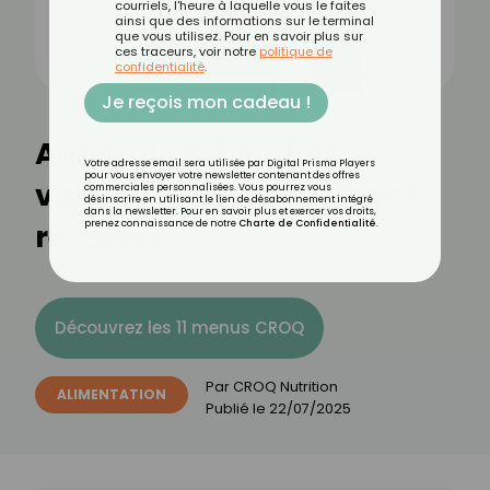
courriels, l'heure à laquelle vous le faites
ainsi que des informations sur le terminal
que vous utilisez. Pour en savoir plus sur
ces traceurs, voir notre
politique de
confidentialité
.
Je reçois mon cadeau !
Aubergine : bienfaits,
Votre adresse email sera utilisée par Digital Prisma Players
pour vous envoyer votre newsletter contenant des offres
valeurs nutritionnelles et
commerciales personnalisées. Vous pourrez vous
désinscrire en utilisant le lien de désabonnement intégré
dans la newsletter. Pour en savoir plus et exercer vos droits,
recettes
prenez connaissance de notre
Charte de Confidentialité
.
Découvrez les 11 menus CROQ
Par
CROQ Nutrition
ALIMENTATION
Publié le
22/07/2025