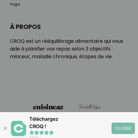
Yoga
À PROPOS
CROQ est un rééquilibrage alimentaire qui vous
aide à planifier vos repas selon 3 objectifs :
minceur, maladie chronique, étapes de vie.
Téléchargez
CROQ !
✕
OUVRIR