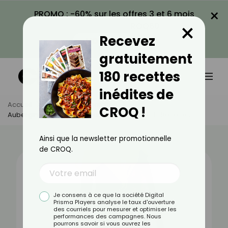
×
PROMO : -60% sur les offres 3 et 6 mois
×
avec le code CROQ60
Recevez
VOIR LA PROMO
gratuitement
180 recettes
inédites de
Accueil
Actus
Alimentation
CROQ !
Aubergine : Bienfaits, Valeurs Nutritionnelles Et Recettes
Ainsi que la newsletter promotionnelle
de CROQ.
Je consens à ce que la société Digital
Prisma Players analyse le taux d'ouverture
des courriels pour mesurer et optimiser les
performances des campagnes. Nous
pourrons savoir si vous ouvrez les