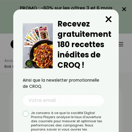
×
PROMO : -60% sur les offres 3 et 6 mois
×
avec le code CROQ60
Recevez
VOIR LA PROMO
gratuitement
180 recettes
inédites de
Accueil
Actus
Alimentation
CROQ !
Bok Choi : Bienfaits, Valeurs Nutritionnelles Et Recettes
Ainsi que la newsletter promotionnelle
de CROQ.
Je consens à ce que la société Digital
Prisma Players analyse le taux d'ouverture
des courriels pour mesurer et optimiser les
performances des campagnes. Nous
pourrons savoir si vous ouvrez les