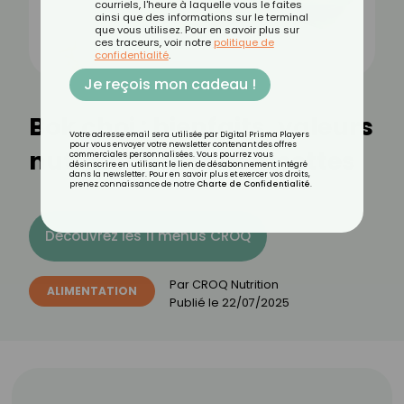
courriels, l'heure à laquelle vous le faites
ainsi que des informations sur le terminal
que vous utilisez. Pour en savoir plus sur
ces traceurs, voir notre
politique de
confidentialité
.
Je reçois mon cadeau !
Bok choi : bienfaits, valeurs
Votre adresse email sera utilisée par Digital Prisma Players
pour vous envoyer votre newsletter contenant des offres
nutritionnelles et recettes
commerciales personnalisées. Vous pourrez vous
désinscrire en utilisant le lien de désabonnement intégré
dans la newsletter. Pour en savoir plus et exercer vos droits,
prenez connaissance de notre
Charte de Confidentialité
.
Découvrez les 11 menus CROQ
Par
CROQ Nutrition
ALIMENTATION
Publié le
22/07/2025