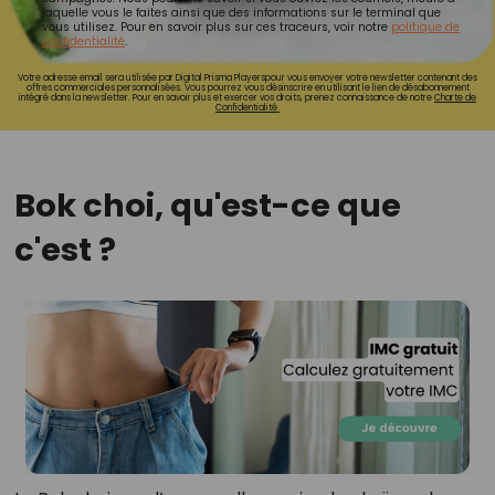
laquelle vous le faites ainsi que des informations sur le terminal que
vous utilisez. Pour en savoir plus sur ces traceurs, voir notre
politique de
confidentialité
.
Votre adresse email sera utilisée par Digital Prisma Playerspour vous envoyer votre newsletter contenant des
offres commerciales personnalisées. Vous pourrez vous désinscrire en utilisant le lien de désabonnement
intégré dans la newsletter. Pour en savoir plus et exercer vos droits, prenez connaissance de notre
Charte de
Confidentialité.
Bok choi, qu'est-ce que
c'est ?