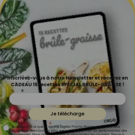
Inscrivez-vous à notre Newsletter et recevez en
CADEAU 15 recettes SPÉCIAL BRÛLE-GRAISSE !
Je télécharge
Je consens à ce que la société Digital Prisma Players analyse le taux
d'ouverture des courriels pour mesurer et optimiser les performances des
campagnes. Nous pourrons savoir si vous ouvrez les courriels, l'heure à