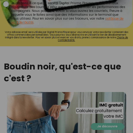
Je consens à ce que la société Digital Prisma Players analyse le taux
d'ouverture des courriels pour mesurer et optimiser les performances des
campagnes. Nous pourrons savoir si vous ouvrez les courriels, l'heure à
laquelle vous le faites ainsi que des informations sur le terminal que
vous utilisez. Pour en savoir plus sur ces traceurs, voir notre
politique de
confidentialité
.
Votre adresse email sera utilisée par Digital Prisma Playerspour vous envoyer votre newsletter contenant des
offres commerciales personnalisées. Vous pourrez vous désinscrire en utilisant le lien de désabonnement
intégré dans la newsletter. Pour en savoir plus et exercer vos droits, prenez connaissance de notre
Charte de
Confidentialité.
Boudin noir, qu'est-ce que
c'est ?