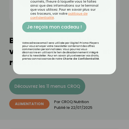
courriels, l'heure à laquelle vous le faites
ainsi que des informations sur le terminal
que vous utilisez. Pour en savoir plus sur
ces traceurs, voir notre
politique de
confidentialité
.
Je reçois mon cadeau !
Boudin noir : bienfaits,
Votre adresse email sera utilisée par Digital Prisma Players
pour vous envoyer votre newsletter contenant des offres
valeurs nutritionnelles et
commerciales personnalisées. Vous pourrez vous
désinscrire en utilisant le lien de désabonnement intégré
dans la newsletter. Pour en savoir plus et exercer vos droits,
recettes
prenez connaissance de notre
Charte de Confidentialité
.
Découvrez les 11 menus CROQ
Par
CROQ Nutrition
ALIMENTATION
Publié le
22/07/2025