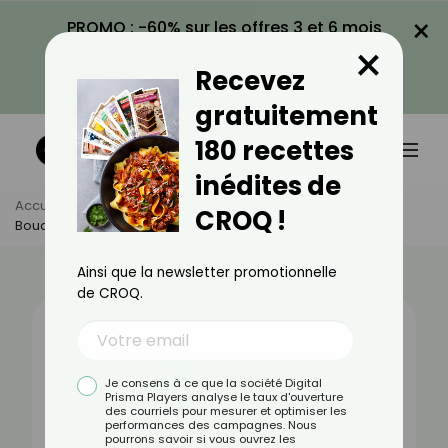
×
PROMO : -60% sur les offres 3 et 6 mois
×
avec le code CROQ60
Recevez
VOIR LA PROMO
gratuitement
180 recettes
inédites de
Accueil
Actus
Alimentation
CROQ !
Boudin Noir : Bienfaits, Valeurs Nutritionnelles Et Recettes
Ainsi que la newsletter promotionnelle
de CROQ.
Je consens à ce que la société Digital
Prisma Players analyse le taux d'ouverture
des courriels pour mesurer et optimiser les
performances des campagnes. Nous
pourrons savoir si vous ouvrez les