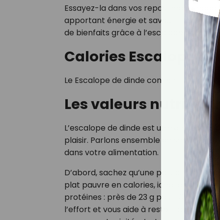
Essayez-la dans vos repas hebdomadaires
apportant énergie et saveur. Ensemble, f
de bienfaits grâce à l’escalope de dinde.
Calories Escalope de
Le Escalope de dinde contient 109 kcal p
Les valeurs nutrition
L’escalope de dinde est un excellent cho
plaisir. Parlons ensemble de ses valeurs
dans votre alimentation.
D’abord, sachez qu’une portion de 100 g 
plat pauvre en calories, idéal pour contr
protéines : près de 23 g pour 100 g. Cel
l’effort et vous aide à rester rassasié p