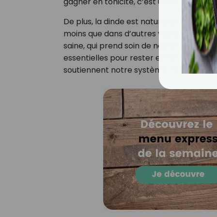
gagner en tonicité, c’est une véritable al
De plus, la dinde est naturellement pauvre
moins que dans d’autres viandes. En choi
saine, qui prend soin de notre cœur et de
essentielles pour rester en forme au quo
soutiennent notre système immunitaire 