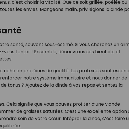
s, c’est choisir la vitalité. Que ce soit grillée, poêlée ou
 toutes les envies. Mangeons malin, privilégions la dinde p
 santé
notre santé, souvent sous-estimé. Si vous cherchez un ali
ssez-vous tenter ! Ensemble, découvrons ses bienfaits et
ettes.
s riche en protéines de qualité. Les protéines sont essenti
, renforcer notre système immunitaire et nous donner de
 de tonus ? Ajoutez de la dinde à vos repas et sentez la
ses. Cela signifie que vous pouvez profiter d’une viande
mmer de graisses saturées. C’est une excellente option s
prendre soin de votre cœur. Intégrer la dinde, c’est faire 
quilibrée.