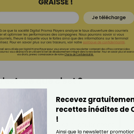
GRAISSE !
Je télécharge
à ce que la société Digital Prisma Players analyse le taux d'ouverture des courriels
r et optimiser les performances des campagnes. Nous pourrons savoir si vous
ourriels, l'heure à laquelle vous le faites ainsi que des informations sur le terminal
lisez. Pour en savoir plus sur ces traceurs, voir notre
politique de confidentialité
.
ail sera utilisée par Digital Prisma Playerspour vous envoyer votre newsletter contenant des offres commerciales
pourrez vous désinscrire en utilisant le lien de désabonnement intégré dans la newsletter. Pour en savoir plus et exerc
vos droits, prenez connaissance de notre
Charte de Confidentialité.
'est-ce que c'est ?
Recevez gratuitemen
recettes inédites de
!
Ainsi que la newsletter promotio