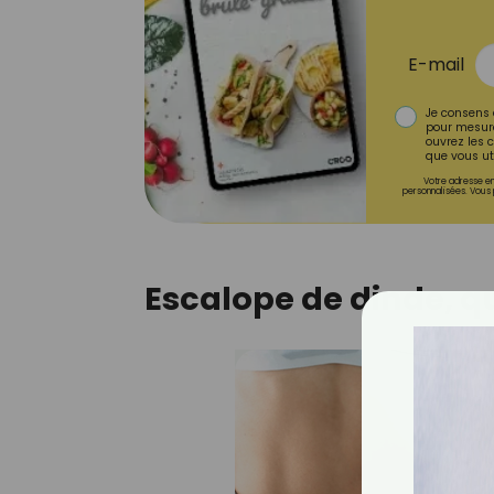
E-mail
Je consens 
pour mesure
ouvrez les c
que vous uti
Votre adresse em
personnalisées. Vous 
Escalope de dinde, qu