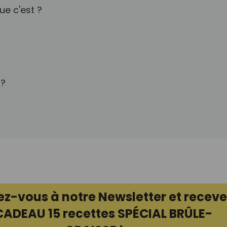
ue c'est ?
 ?
ez-vous à notre Newsletter et receve
CADEAU 15 recettes SPÉCIAL BRÛLE-