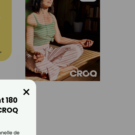
er
×
t 180
 CROQ
nnelle de