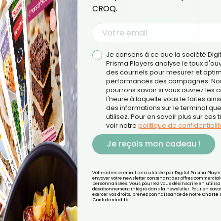
CROQ.
Je consens à ce que la société Digi
Prisma Players analyse le taux d'ou
de viande découpée dans le filet de dinde. Facile à cuisin
des courriels pour mesurer et optim
goût doux. Elle s’intègre parfaitement à de nombreuses
performances des campagnes. No
pourrons savoir si vous ouvrez les co
e saine à la viande rouge, c’est un choix idéal.
l'heure à laquelle vous le faites ains
des informations sur le terminal qu
le est pauvre en matières grasses et riche en protéines. C
utilisez. Pour en savoir plus sur ces 
voir notre
politique de confidentialit
oin de votre santé tout en vous régalant. Elle apporte aus
amine B3, qui aide à lutter contre la fatigue. En consomm
Je reçois mon cadeau !
 muscles et votre vitalité au quotidien.
le ! À la poêle, au four ou panée, les possibilités sont
Votre adresse email sera utilisée par Digital Prisma Playe
envoyer votre newsletter contenant des offres commercial
ent quelques épices, des légumes ou une sauce légère p
personnalisées. Vous pourrez vous désinscrire en utilisan
désabonnement intégré dans la newsletter. Pour en savoi
otre alimentation. Vous pouvez aussi la couper en cubes po
exercer vos droits, prenez connaissance de notre
Charte 
Confidentialité
.
s gourmandes.