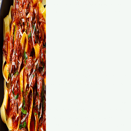
 ! Vous verrez, elle s’adapte à toutes vos envies, tout e
aisons le choix d’une cuisine équilibrée, gourmande et pl
 dinde
our 100g.
nelles
ix pour ceux qui souhaitent manger léger tout en se faisa
 nutritionnelles et des bénéfices que vous pouvez en retir
d’escalope de dinde cuite apporte environ 110 kcal. C’est
ôler son poids. L’escalope de dinde est surtout riche en
a soutient le développement musculaire, la récupération 
lus longtemps. Pour tous ceux qui veulent garder la ligne ou