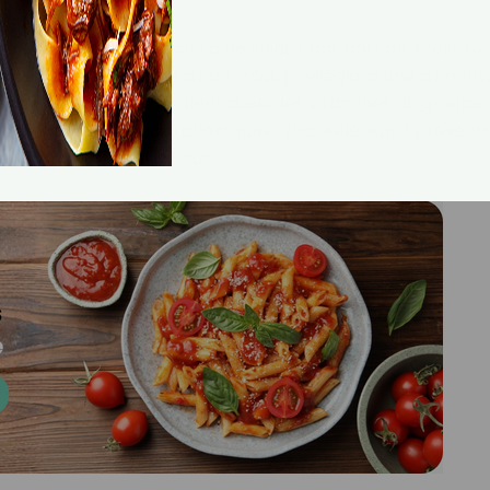
liée.
 en graisses : environ 1 g de lipides par portion. C’est bi
sissant l’escalope de dinde, nous privilégions une aliment
 nos artères. Elle contient aussi des vitamines du groupe 
tidien. Les minéraux (phosphore, zinc, sélénium) présent
et combattent la fatigue.