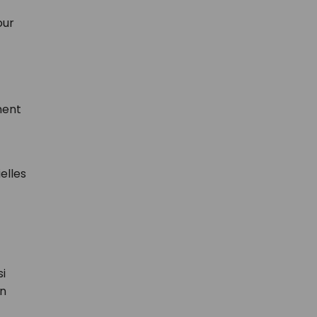
our
ment
elles
i
un