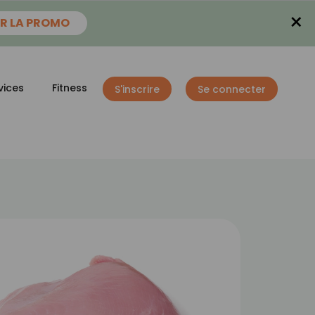
×
R LA PROMO
vices
Fitness
S'inscrire
Se connecter