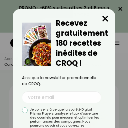
×
PROMO : -60% sur les offres 3 et 6 mois
×
avec le code CROQ60
Recevez
VOIR LA PROMO
gratuitement
180 recettes
inédites de
Accueil
Actus
Alimentation
CROQ !
Carotte : Bienfaits, Valeurs Nutritionnelles Et Recettes
Ainsi que la newsletter promotionnelle
de CROQ.
Je consens à ce que la société Digital
Prisma Players analyse le taux d'ouverture
des courriels pour mesurer et optimiser les
performances des campagnes. Nous
pourrons savoir si vous ouvrez les