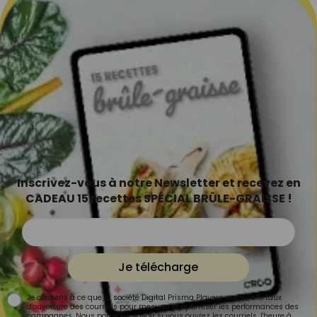
Inscrivez-vous à notre Newsletter et recevez en
CADEAU 15 recettes SPÉCIAL BRÛLE-GRAISSE !
Je télécharge
Je consens à ce que la société Digital Prisma Players analyse le taux
d'ouverture des courriels pour mesurer et optimiser les performances des
campagnes. Nous pourrons savoir si vous ouvrez les courriels, l'heure à