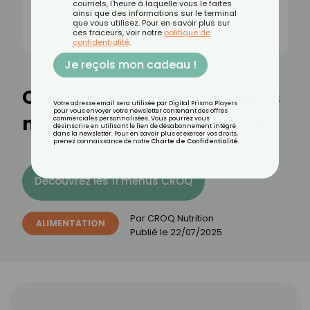
courriels, l'heure à laquelle vous le faites
ainsi que des informations sur le terminal
que vous utilisez. Pour en savoir plus sur
ces traceurs, voir notre
politique de
confidentialité
.
Je reçois mon cadeau !
Carotte : bienfaits, valeurs
Votre adresse email sera utilisée par Digital Prisma Players
pour vous envoyer votre newsletter contenant des offres
nutritionnelles et recettes
commerciales personnalisées. Vous pourrez vous
désinscrire en utilisant le lien de désabonnement intégré
dans la newsletter. Pour en savoir plus et exercer vos droits,
prenez connaissance de notre
Charte de Confidentialité
.
Découvrez les 11 menus CROQ
Par
CROQ Nutrition
ALIMENTATION
Publié le
22/07/2025