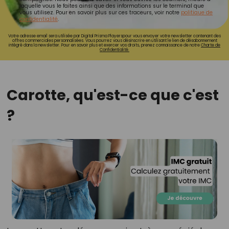
laquelle vous le faites ainsi que des informations sur le terminal que
vous utilisez. Pour en savoir plus sur ces traceurs, voir notre
politique de
confidentialité
.
Votre adresse email sera utilisée par Digital Prisma Playerspour vous envoyer votre newsletter contenant des
offres commerciales personnalisées. Vous pourrez vous désinscrire en utilisant le lien de désabonnement
intégré dans la newsletter. Pour en savoir plus et exercer vos droits, prenez connaissance de notre
Charte de
Confidentialité.
Carotte, qu'est-ce que c'est
?