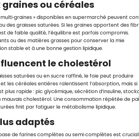
x graines ou céréales
« multi‑graines » disponibles en supermarché peuvent con
u des graisses saturées. Si les graines apportent des fibre
 est de faible qualité, l’équilibre est parfois compromis.
ants ou des matières grasses pour conserver la mie
ion stable et à une bonne gestion lipidique.
fluencent le cholestérol
ses saturées ou en sucre raffiné, le foie peut produire
t les céréales entières ralentissent l’absorption, mais si 
st plus rapide : pic glycémique, sécrétion d’insuline, stoc
 du mauvais cholestérol. Une consommation répétée de pa
turées finit par fatiguer le métabolisme lipidique.
plus adaptés
à base de farines complètes ou semi‑complètes est crucial :