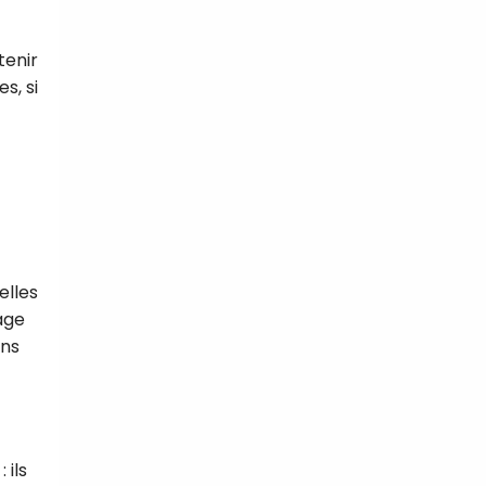
tenir
s, si
elles
kage
ins
 ils