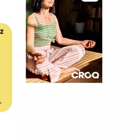
z
×
t 10
er
cettes
rol !
nnelle de