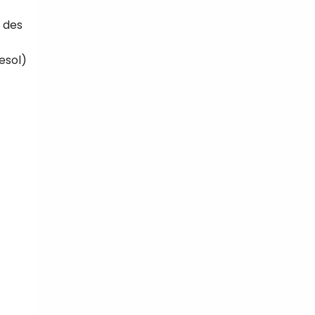
n des
esol)