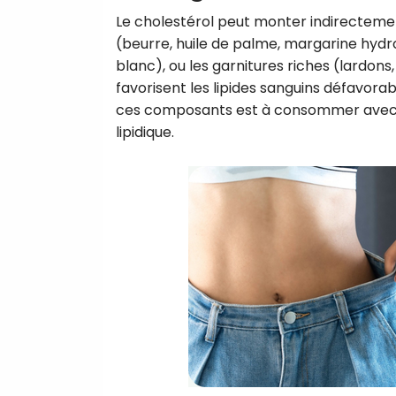
Le cholestérol peut monter indirectement
(beurre, huile de palme, margarine hydro
blanc), ou les garnitures riches (lardon
favorisent les lipides sanguins défavora
ces composants est à consommer avec vig
lipidique.