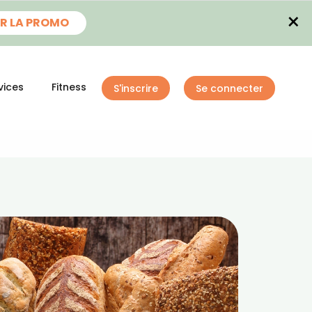
×
R LA PROMO
vices
Fitness
S'inscrire
Se connecter