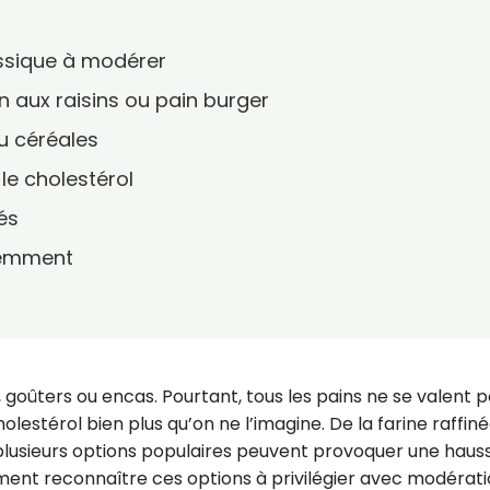
lassique à modérer
in aux raisins ou pain burger
ou céréales
le cholestérol
és
gemment
oûters ou encas. Pourtant, tous les pains ne se valent pa
olestérol bien plus qu’on ne l’imagine. De la farine raffin
, plusieurs options populaires peuvent provoquer une haus
mment reconnaître ces options à privilégier avec modérat