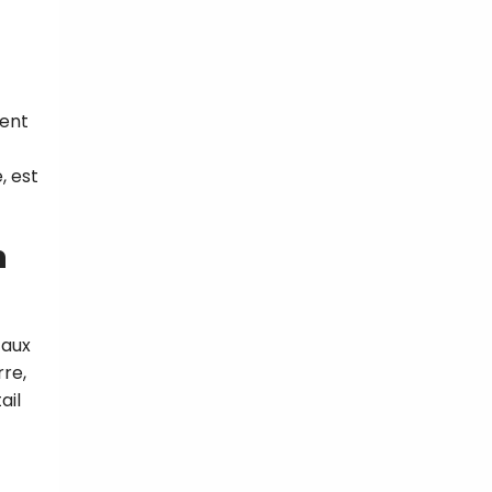
ient
, est
n
 aux
rre,
ail