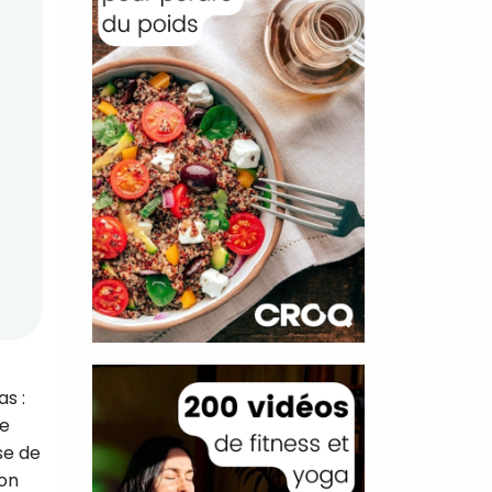
s :
ée
se de
ion