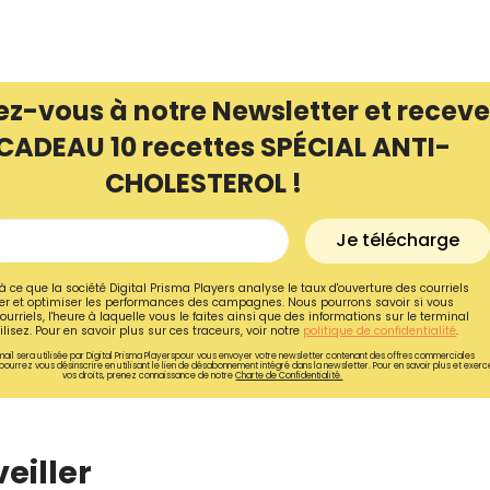
ez-vous à notre Newsletter et receve
CADEAU 10 recettes SPÉCIAL ANTI-
CHOLESTEROL !
Je télécharge
à ce que la société Digital Prisma Players analyse le taux d'ouverture des courriels
r et optimiser les performances des campagnes. Nous pourrons savoir si vous
ourriels, l'heure à laquelle vous le faites ainsi que des informations sur le terminal
lisez. Pour en savoir plus sur ces traceurs, voir notre
politique de confidentialité
.
Recevez gratuitemen
ail sera utilisée par Digital Prisma Playerspour vous envoyer votre newsletter contenant des offres commerciales
pourrez vous désinscrire en utilisant le lien de désabonnement intégré dans la newsletter. Pour en savoir plus et exerc
vos droits, prenez connaissance de notre
Charte de Confidentialité.
de nos meilleures re
spécial anti-cholesté
eiller
Ainsi que la newsletter promotio