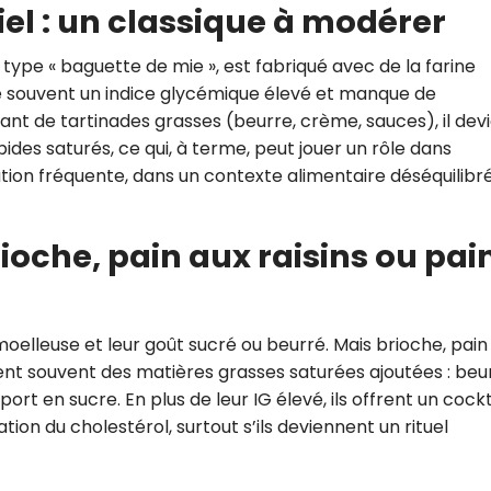
iel : un classique à modérer
 type « baguette de mie », est fabriqué avec de la farine
nte souvent un indice glycémique élevé et manque de
nt de tartinades grasses (beurre, crème, sauces), il dev
ides saturés, ce qui, à terme, peut jouer un rôle dans
ion fréquente, dans un contexte alimentaire déséquilibré
rioche, pain aux raisins ou pai
oelleuse et leur goût sucré ou beurré. Mais brioche, pain
ent souvent des matières grasses saturées ajoutées : beu
ort en sucre. En plus de leur IG élevé, ils offrent un cockt
on du cholestérol, surtout s’ils deviennent un rituel