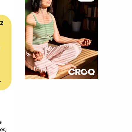
z
er
×
t 10
cettes
e
os,
nnelle de