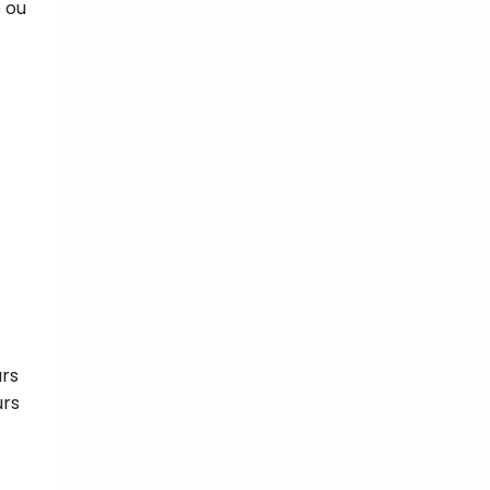
 ou
urs
urs