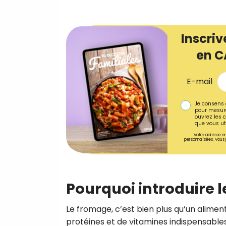
Inscriv
en C
E-mail
Je consens 
pour mesure
ouvrez les c
que vous uti
Votre adresse em
personnalisées. Vous 
Pourquoi introduire l
Le fromage, c’est bien plus qu’un aliment 
protéines et de vitamines indispensable