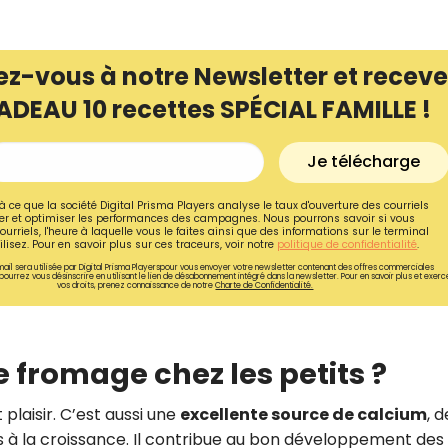
ez-vous à notre Newsletter et receve
ADEAU 10 recettes SPÉCIAL FAMILLE !
Je télécharge
à ce que la société Digital Prisma Players analyse le taux d'ouverture des courriels
r et optimiser les performances des campagnes. Nous pourrons savoir si vous
ourriels, l'heure à laquelle vous le faites ainsi que des informations sur le terminal
lisez. Pour en savoir plus sur ces traceurs, voir notre
politique de confidentialité
.
ail sera utilisée par Digital Prisma Playerspour vous envoyer votre newsletter contenant des offres commerciales
pourrez vous désinscrire en utilisant le lien de désabonnement intégré dans la newsletter. Pour en savoir plus et exerc
vos droits, prenez connaissance de notre
Charte de Confidentialité.
Recevez gratuitemen
de nos meilleures re
e fromage chez les petits ?
spécial famille !
plaisir. C’est aussi une
excellente source de calcium
, d
s à la croissance. Il contribue au bon développement des 
Ainsi que la newsletter promotio