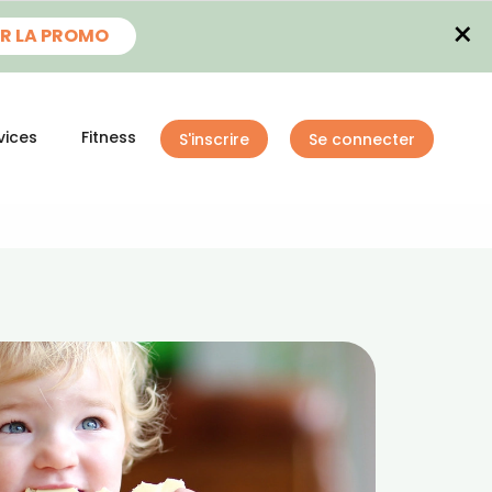
×
R LA PROMO
vices
Fitness
S'inscrire
Se connecter