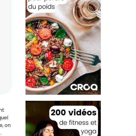
nt
quel
e, on
.