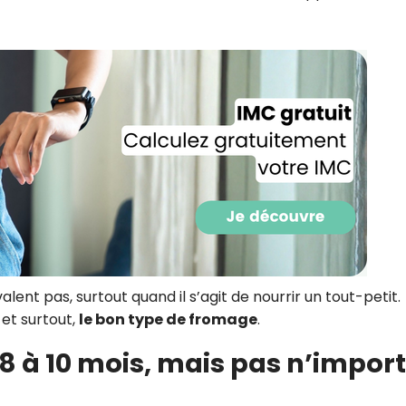
CROQ.
Je consens à ce que la société Digi
Prisma Players analyse le taux d'ou
des courriels pour mesurer et optim
performances des campagnes. No
pourrons savoir si vous ouvrez les co
l'heure à laquelle vous le faites ains
des informations sur le terminal qu
utilisez. Pour en savoir plus sur ces 
voir notre
politique de confidentialit
Je reçois mon cadeau !
lent pas, surtout quand il s’agit de nourrir un tout-petit.
 et surtout,
le bon type de fromage
.
Votre adresse email sera utilisée par Digital Prisma Playe
envoyer votre newsletter contenant des offres commercial
personnalisées. Vous pourrez vous désinscrire en utilisan
désabonnement intégré dans la newsletter. Pour en savoi
 à 10 mois, mais pas n’impor
exercer vos droits, prenez connaissance de notre
Charte 
Confidentialité
.