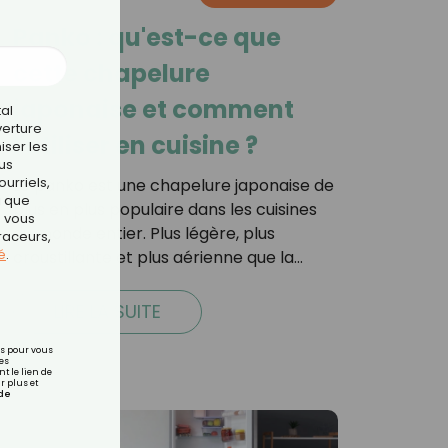
Panko : qu'est-ce que
cette chapelure
japonaise et comment
tal
verture
l'utiliser en cuisine ?
iser les
us
urriels,
Le panko est une chapelure japonaise de
i que
plus en plus populaire dans les cuisines
e vous
du monde entier. Plus légère, plus
traceurs,
é
.
croustillante et plus aérienne que la…
LIRE LA SUITE
rs pour vous
es
t le lien de
r plus et
de