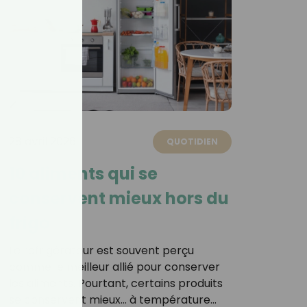
28 avril 2026
QUOTIDIEN
10 aliments qui se
conservent mieux hors du
frigo
Le réfrigérateur est souvent perçu
comme le meilleur allié pour conserver
les aliments. Pourtant, certains produits
se conservent mieux… à température…