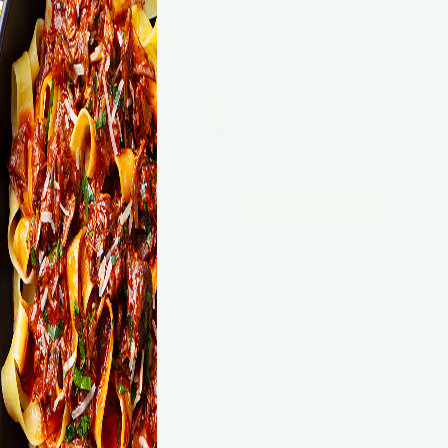
03 mai 2026
ALIMENTATION
Top 5 des fromages de
saison de mai
Le mois de mai est une période idéale
pour les amateurs de fromage. Avec le
retour des beaux jours et l’abondance de
lait liée à l’alimentation…