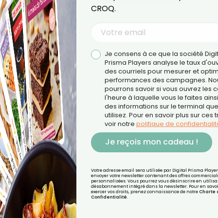
CROQ.
Pain congelé : quelle
durée de conservation à
ne pas dépasser ?
Je consens à ce que la société Digi
Prisma Players analyse le taux d'ou
des courriels pour mesurer et optim
Congeler du pain est une solution
performances des campagnes. No
pratique pour éviter le gaspillage et
pourrons savoir si vous ouvrez les co
toujours avoir une baguette ou quelques
l'heure à laquelle vous le faites ains
des informations sur le terminal qu
tranches sous la main. Mais même au…
utilisez. Pour en savoir plus sur ces 
voir notre
politique de confidentialit
LIRE LA SUITE
Je reçois mon cadeau !
Votre adresse email sera utilisée par Digital Prisma Playe
envoyer votre newsletter contenant des offres commercial
personnalisées. Vous pourrez vous désinscrire en utilisan
désabonnement intégré dans la newsletter. Pour en savoi
exercer vos droits, prenez connaissance de notre
Charte 
Confidentialité
.