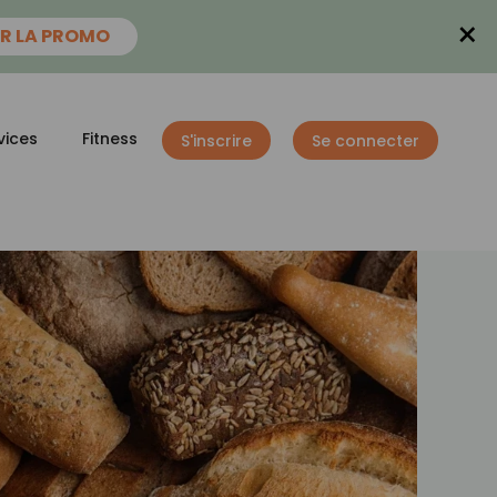
×
R LA PROMO
vices
Fitness
S'inscrire
Se connecter