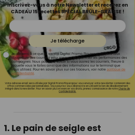
Inscrivez-vous à notre Newsletter et recevez en
CADEAU 15 recettes SPÉCIAL BRÛLE-GRAISSE !
Je télécharge
Je consens à ce que la société Digital Prisma Players analyse le taux
d'ouverture des courriels pour mesurer et optimiser les performances des
campagnes. Nous pourrons savoir si vous ouvrez les courriels, l'heure à
laquelle vous le faites ainsi que des informations sur le terminal que
vous utilisez. Pour en savoir plus sur ces traceurs, voir notre
politique de
confidentialité
.
Votre adresse email sera utilisée par Digital Prisma Playerspour vous envoyer votre newsletter contenant des
offres commerciales personnalisées. Vous pourrez vous désinscrire en utilisant le lien de désabonnement
intégré dans la newsletter. Pour en savoir plus et exercer vos droits, prenez connaissance de notre
Charte de
Confidentialité.
1. Le pain de seigle est