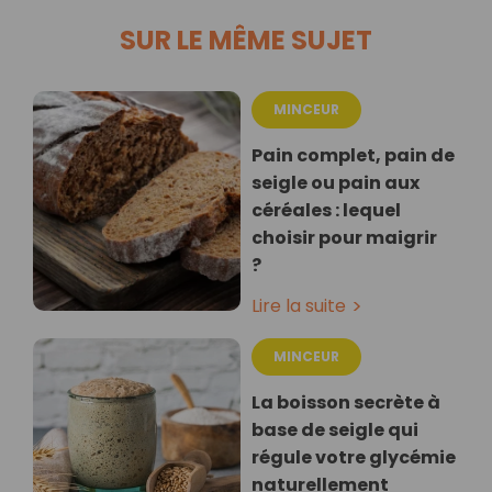
SUR LE MÊME SUJET
MINCEUR
Pain complet, pain de
seigle ou pain aux
céréales : lequel
choisir pour maigrir
?
Lire la suite
MINCEUR
La boisson secrète à
base de seigle qui
régule votre glycémie
naturellement