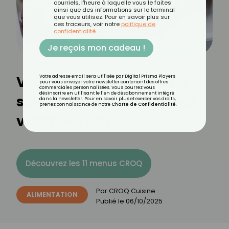
courriels, l'heure à laquelle vous le faites
ainsi que des informations sur le terminal
que vous utilisez. Pour en savoir plus sur
ces traceurs, voir notre
politique de
confidentialité
.
Je reçois mon cadeau !
Vrai-Faux sur le pain de
Votre adresse email sera utilisée par Digital Prisma Players
pour vous envoyer votre newsletter contenant des offres
commerciales personnalisées. Vous pourrez vous
désinscrire en utilisant le lien de désabonnement intégré
seigle : ce que vous devez
dans la newsletter. Pour en savoir plus et exercer vos droits,
prenez connaissance de notre
Charte de Confidentialité
.
vraiment savoir
Découvrez les 11 menus CROQ
Par
CROQ Cuisine
ALIMENTATION
Publié le
06/10/2025