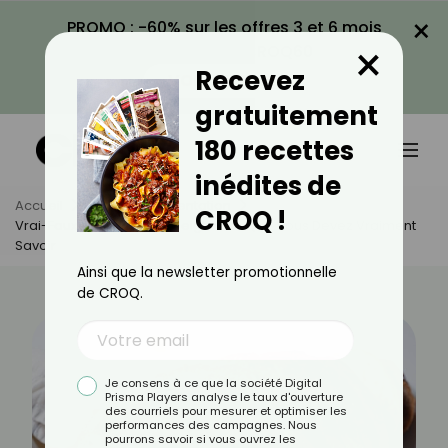
×
PROMO : -60% sur les offres 3 et 6 mois
×
avec le code CROQ60
Recevez
VOIR LA PROMO
gratuitement
180 recettes
inédites de
Accueil
Actus
Alimentation
CROQ !
Vrai-Faux Sur Le Pain De Seigle : Ce Que Vous Devez Vraiment
Savoir
Ainsi que la newsletter promotionnelle
de CROQ.
Je consens à ce que la société Digital
Prisma Players analyse le taux d'ouverture
des courriels pour mesurer et optimiser les
performances des campagnes. Nous
pourrons savoir si vous ouvrez les