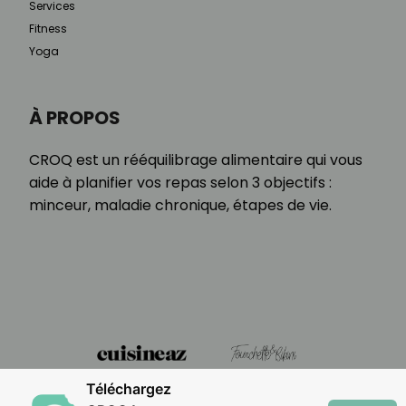
Services
Fitness
Yoga
À PROPOS
CROQ est un rééquilibrage alimentaire qui vous
aide à planifier vos repas selon 3 objectifs :
minceur, maladie chronique, étapes de vie.
Téléchargez