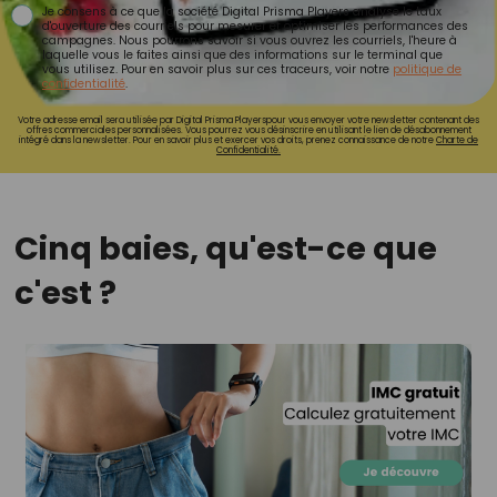
Je consens à ce que la société Digital Prisma Players analyse le taux
d'ouverture des courriels pour mesurer et optimiser les performances des
campagnes. Nous pourrons savoir si vous ouvrez les courriels, l'heure à
laquelle vous le faites ainsi que des informations sur le terminal que
vous utilisez. Pour en savoir plus sur ces traceurs, voir notre
politique de
confidentialité
.
Votre adresse email sera utilisée par Digital Prisma Playerspour vous envoyer votre newsletter contenant des
offres commerciales personnalisées. Vous pourrez vous désinscrire en utilisant le lien de désabonnement
intégré dans la newsletter. Pour en savoir plus et exercer vos droits, prenez connaissance de notre
Charte de
Confidentialité.
Cinq baies, qu'est-ce que
c'est ?