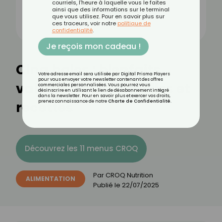
courriels, l'heure à laquelle vous le faites
ainsi que des informations sur le terminal
que vous utilisez. Pour en savoir plus sur
ces traceurs, voir notre
politique de
confidentialité
.
Je reçois mon cadeau !
Cinq baies : bienfaits,
Votre adresse email sera utilisée par Digital Prisma Players
pour vous envoyer votre newsletter contenant des offres
valeurs nutritionnelles et
commerciales personnalisées. Vous pourrez vous
désinscrire en utilisant le lien de désabonnement intégré
dans la newsletter. Pour en savoir plus et exercer vos droits,
recettes
prenez connaissance de notre
Charte de Confidentialité
.
Découvrez les 11 menus CROQ
Par
CROQ Nutrition
ALIMENTATION
Publié le
22/07/2025