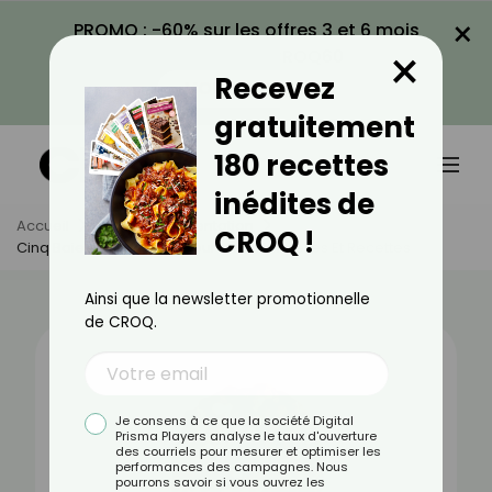
×
PROMO : -60% sur les offres 3 et 6 mois
×
avec le code CROQ60
Recevez
VOIR LA PROMO
gratuitement
180 recettes
inédites de
Accueil
Actus
Alimentation
CROQ !
Cinq Baies : Bienfaits, Valeurs Nutritionnelles Et Recettes
Ainsi que la newsletter promotionnelle
de CROQ.
Je consens à ce que la société Digital
Prisma Players analyse le taux d'ouverture
des courriels pour mesurer et optimiser les
performances des campagnes. Nous
pourrons savoir si vous ouvrez les