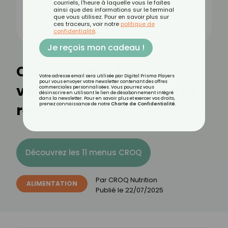
courriels, l'heure à laquelle vous le faites
ainsi que des informations sur le terminal
que vous utilisez. Pour en savoir plus sur
ces traceurs, voir notre
politique de
confidentialité
.
Je reçois mon cadeau !
Conchiglioni : bienfaits,
Votre adresse email sera utilisée par Digital Prisma Players
pour vous envoyer votre newsletter contenant des offres
valeurs nutritionnelles et
commerciales personnalisées. Vous pourrez vous
désinscrire en utilisant le lien de désabonnement intégré
dans la newsletter. Pour en savoir plus et exercer vos droits,
recettes
prenez connaissance de notre
Charte de Confidentialité
.
Découvrez les 11 menus CROQ
Par
CROQ Nutrition
ALIMENTATION
Publié le
22/07/2025