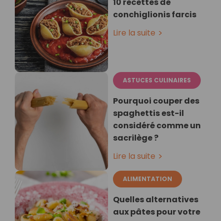
10 recettes de
conchiglionis farcis
Lire la suite
ASTUCES CULINAIRES
Pourquoi couper des
spaghettis est-il
considéré comme un
sacrilège ?
Lire la suite
ALIMENTATION
Quelles alternatives
aux pâtes pour votre