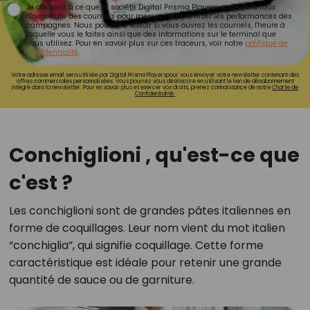
Je consens à ce que la société Digital Prisma Players analyse le taux
d'ouverture des courriels pour mesurer et optimiser les performances des
campagnes. Nous pourrons savoir si vous ouvrez les courriels, l'heure à
laquelle vous le faites ainsi que des informations sur le terminal que
vous utilisez. Pour en savoir plus sur ces traceurs, voir notre
politique de
confidentialité
.
Votre adresse email sera utilisée par Digital Prisma Playerspour vous envoyer votre newsletter contenant des
offres commerciales personnalisées. Vous pourrez vous désinscrire en utilisant le lien de désabonnement
intégré dans la newsletter. Pour en savoir plus et exercer vos droits, prenez connaissance de notre
Charte de
Confidentialité.
Conchiglioni , qu'est-ce que
c'est ?
Les conchiglioni sont de grandes pâtes italiennes en
forme de coquillages. Leur nom vient du mot italien
“conchiglia”, qui signifie coquillage. Cette forme
caractéristique est idéale pour retenir une grande
quantité de sauce ou de garniture.