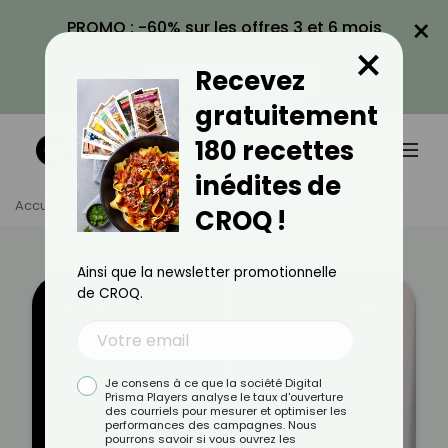
×
PROMO : -60% sur les offres 3 et 6 mois
×
avec le code CROQ60
Recevez
VOIR LA PROMO
gratuitement
180 recettes
inédites de
Accueil
Témoignages
Aurélie Du.
CROQ !
Ainsi que la newsletter promotionnelle
de CROQ.
Avant
Après
Je consens à ce que la société Digital
Prisma Players analyse le taux d'ouverture
des courriels pour mesurer et optimiser les
performances des campagnes. Nous
pourrons savoir si vous ouvrez les