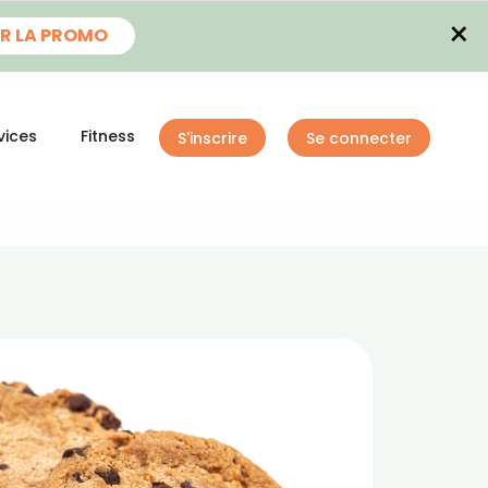
×
R LA PROMO
vices
Fitness
S'inscrire
Se connecter