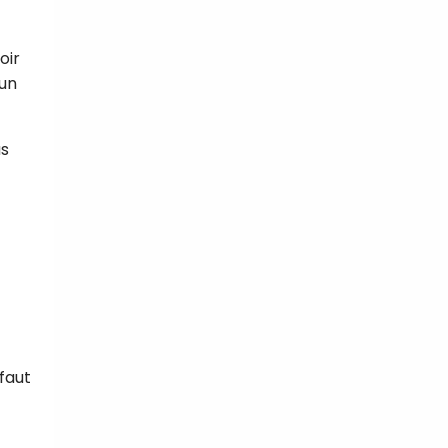
oir
 un
us
 faut