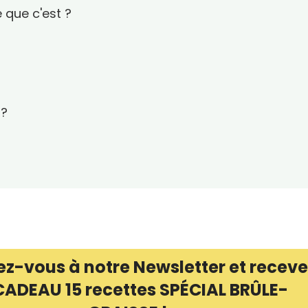
 que c'est ?
 ?
ez-vous à notre Newsletter et receve
CADEAU 15 recettes SPÉCIAL BRÛLE-