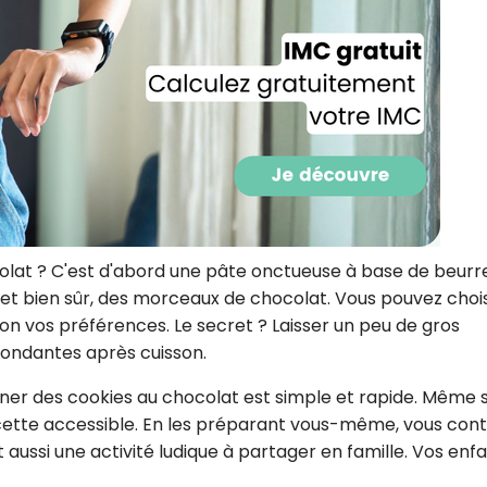
CROQ.
Je consens à ce que la société Digi
Prisma Players analyse le taux d'ou
des courriels pour mesurer et optim
performances des campagnes. No
pourrons savoir si vous ouvrez les co
l'heure à laquelle vous le faites ains
des informations sur le terminal qu
utilisez. Pour en savoir plus sur ces 
colat ? C'est d'abord une pâte onctueuse à base de beurr
voir notre
politique de confidentialit
e et bien sûr, des morceaux de chocolat. Vous pouvez chois
Je reçois mon cadeau !
lon vos préférences. Le secret ? Laisser un peu de gros
fondantes après cuisson.
Votre adresse email sera utilisée par Digital Prisma Playe
iner des cookies au chocolat est simple et rapide. Même s
envoyer votre newsletter contenant des offres commercial
personnalisées. Vous pourrez vous désinscrire en utilisan
désabonnement intégré dans la newsletter. Pour en savoi
ecette accessible. En les préparant vous-même, vous cont
exercer vos droits, prenez connaissance de notre
Charte 
Confidentialité
.
t aussi une activité ludique à partager en famille. Vos enf