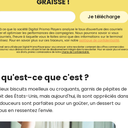
GRAISSE !
Je télécharge
à ce que la société Digital Prisma Players analyse le taux d'ouverture des courriels
r et optimiser les performances des campagnes. Nous pourrons savoir si vous
ourriels, l'heure à laquelle vous le faites ainsi que des informations sur le terminal
lisez. Pour en savoir plus sur ces traceurs, voir notre
politique de confidentialité
.
ail sera utilisée par Digital Prisma Playerspour vous envoyer votre newsletter contenant des offres commerciales
pourrez vous désinscrire en utilisant le lien de désabonnement intégré dans la newsletter. Pour en savoir plus et exerc
vos droits, prenez connaissance de notre
Charte de Confidentialité.
qu'est-ce que c'est ?
cieux biscuits moelleux ou croquants, garnis de pépites de
Recevez gratuitemen
t des États-Unis, mais aujourd'hui, ils sont appréciés dans
recettes inédites de
douceurs sont parfaites pour un goûter, un dessert ou
ous en ressentez l'envie.
!
Ainsi que la newsletter promotio