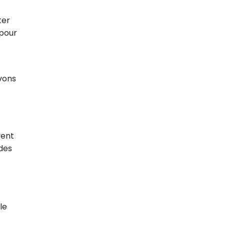
ter
 pour
ivons
vent
 des
le