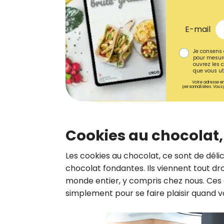
E-mail
Je consens 
pour mesure
ouvrez les c
que vous uti
Votre adresse em
personnalisées. Vous 
Cookies au chocolat, 
Les cookies au chocolat, ce sont de déli
chocolat fondantes. Ils viennent tout droi
monde entier, y compris chez nous. Ces 
simplement pour se faire plaisir quand v