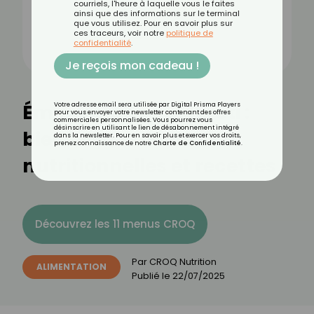
courriels, l'heure à laquelle vous le faites
ainsi que des informations sur le terminal
que vous utilisez. Pour en savoir plus sur
ces traceurs, voir notre
politique de
confidentialité
.
Je reçois mon cadeau !
Émincés de poulet rôti :
Votre adresse email sera utilisée par Digital Prisma Players
pour vous envoyer votre newsletter contenant des offres
commerciales personnalisées. Vous pourrez vous
désinscrire en utilisant le lien de désabonnement intégré
bienfaits, valeurs
dans la newsletter. Pour en savoir plus et exercer vos droits,
prenez connaissance de notre
Charte de Confidentialité
.
nutritionnelles et recettes
Découvrez les 11 menus CROQ
Par
CROQ Nutrition
ALIMENTATION
Publié le
22/07/2025