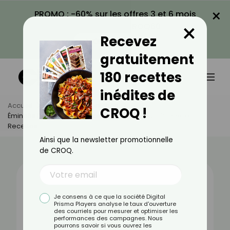
×
PROMO : -60% sur les offres 3 et 6 mois
×
avec le code CROQ60
Recevez
VOIR LA PROMO
gratuitement
180 recettes
inédites de
Accueil
Actus
Alimentation
CROQ !
Émincés De Poulet Rôti : Bienfaits, Valeurs Nutritionnelles Et
Recettes
Ainsi que la newsletter promotionnelle
de CROQ.
Je consens à ce que la société Digital
Prisma Players analyse le taux d'ouverture
des courriels pour mesurer et optimiser les
performances des campagnes. Nous
pourrons savoir si vous ouvrez les