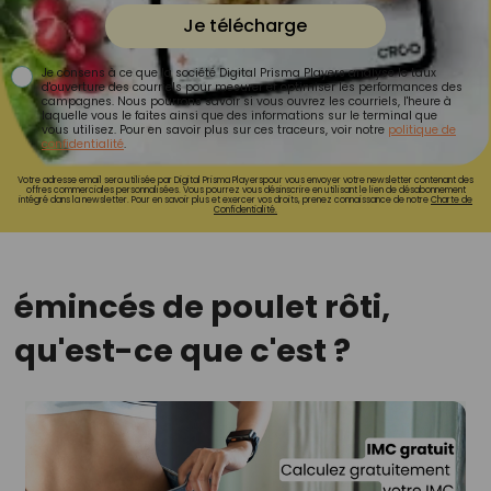
Je télécharge
Je consens à ce que la société Digital Prisma Players analyse le taux
d'ouverture des courriels pour mesurer et optimiser les performances des
campagnes. Nous pourrons savoir si vous ouvrez les courriels, l'heure à
laquelle vous le faites ainsi que des informations sur le terminal que
vous utilisez. Pour en savoir plus sur ces traceurs, voir notre
politique de
confidentialité
.
Votre adresse email sera utilisée par Digital Prisma Playerspour vous envoyer votre newsletter contenant des
offres commerciales personnalisées. Vous pourrez vous désinscrire en utilisant le lien de désabonnement
intégré dans la newsletter. Pour en savoir plus et exercer vos droits, prenez connaissance de notre
Charte de
Confidentialité.
émincés de poulet rôti,
qu'est-ce que c'est ?