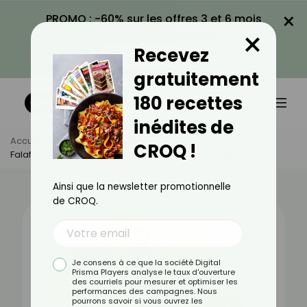
×
PROMO : -60% sur les offres 3 et 6 mois
×
avec le code CROQ60
Recevez
VOIR LA PROMO
gratuitement
180 recettes
inédites de
Accueil
Actus
Alimentation
CROQ !
Falafel : Bienfaits, Valeurs Nutritionnelles Et Recettes
Ainsi que la newsletter promotionnelle
de CROQ.
Je consens à ce que la société Digital
Prisma Players analyse le taux d'ouverture
des courriels pour mesurer et optimiser les
performances des campagnes. Nous
pourrons savoir si vous ouvrez les