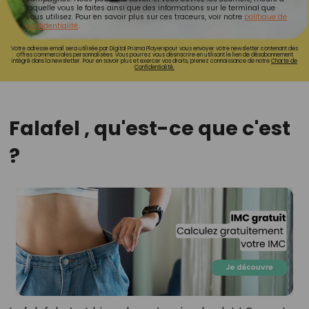
laquelle vous le faites ainsi que des informations sur le terminal que
vous utilisez. Pour en savoir plus sur ces traceurs, voir notre
politique de
confidentialité
.
Votre adresse email sera utilisée par Digital Prisma Playerspour vous envoyer votre newsletter contenant des
offres commerciales personnalisées. Vous pourrez vous désinscrire en utilisant le lien de désabonnement
intégré dans la newsletter. Pour en savoir plus et exercer vos droits, prenez connaissance de notre
Charte de
Confidentialité.
Falafel , qu'est-ce que c'est
?