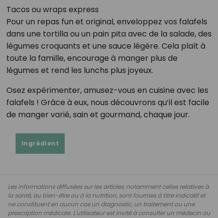
Tacos ou wraps express
Pour un repas fun et original, enveloppez vos falafels
dans une tortilla ou un pain pita avec de la salade, des
légumes croquants et une sauce légère. Cela plaît à
toute la famille, encourage à manger plus de
légumes et rend les lunchs plus joyeux.
Osez expérimenter, amusez-vous en cuisine avec les
falafels ! Grâce à eux, nous découvrons qu’il est facile
de manger varié, sain et gourmand, chaque jour.
Ingrédient
Les informations diffusées sur les articles, notamment celles relatives à
la santé, au bien-être ou à la nutrition, sont fournies à titre indicatif et
ne constituent en aucun cas un diagnostic, un traitement ou une
prescription médicale. L'utilisateur est invité à consulter un médecin ou