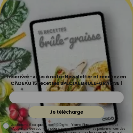
Inscrivez-vous à notre Newsletter et recevez en
CADEAU 15 recettes SPÉCIAL BRÛLE-GRAISSE !
Je télécharge
Je consens à ce que la société Digital Prisma Players analyse le taux
d'ouverture des courriels pour mesurer et optimiser les performances des
campagnes. Nous pourrons savoir si vous ouvrez les courriels, l'heure à