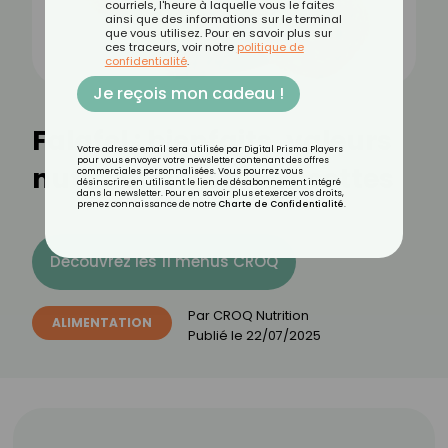
courriels, l'heure à laquelle vous le faites
ainsi que des informations sur le terminal
que vous utilisez. Pour en savoir plus sur
ces traceurs, voir notre
politique de
confidentialité
.
Je reçois mon cadeau !
Falafel : bienfaits, valeurs
Votre adresse email sera utilisée par Digital Prisma Players
pour vous envoyer votre newsletter contenant des offres
nutritionnelles et recettes
commerciales personnalisées. Vous pourrez vous
désinscrire en utilisant le lien de désabonnement intégré
dans la newsletter. Pour en savoir plus et exercer vos droits,
prenez connaissance de notre
Charte de Confidentialité
.
Découvrez les 11 menus CROQ
Par
CROQ Nutrition
ALIMENTATION
Publié le
22/07/2025